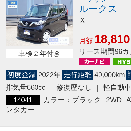
ルークス
Ｘ
18,810
月額
リース期間96カ
車検２年付き
初度登録
2022年
走行距離
49,000km
排気量660cc ｜ 修復歴なし ｜ 軽自動
14041
カラー：ブラック
2WD
A
ンタカー