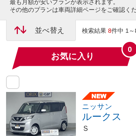
最も月額が安いプランが表示されます。
その他のプランは車両詳細ページをご確認く
並べ替え
検索結果
8
件中 1
0
お気に入り
ニッサン
ルークス
Ｓ