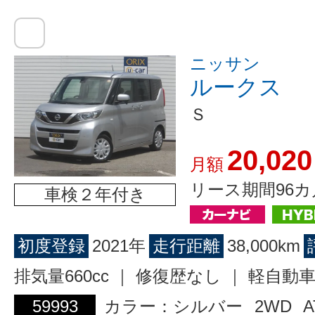
ニッサン
ルークス
Ｓ
20,020
月額
リース期間96カ
車検２年付き
初度登録
2021年
走行距離
38,000km
排気量660cc ｜ 修復歴なし ｜ 軽自動
59993
カラー：シルバー
2WD
A