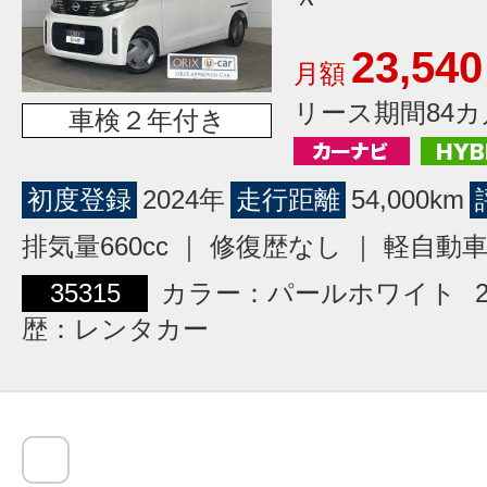
23,540
月額
リース期間84カ
車検２年付き
初度登録
2024年
走行距離
54,000km
排気量660cc ｜ 修復歴なし ｜ 軽自動
35315
カラー：パールホワイト
歴：レンタカー