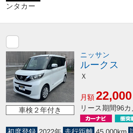
ンタカー
ニッサン
ルークス
Ｘ
22,000
月額
リース期間96カ
車検２年付き
初度登録
2022年
走行距離
45,000km