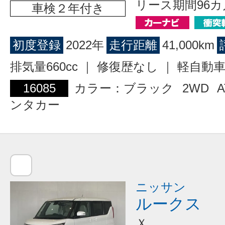
リース期間96カ
車検２年付き
初度登録
2022年
走行距離
41,000km
排気量660cc ｜ 修復歴なし ｜ 軽自動
16085
カラー：ブラック
2WD
A
ンタカー
ニッサン
ルークス
Ｘ