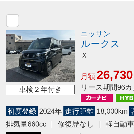
ニッサン
ルークス
Ｘ
26,730
月額
リース期間96カ
車検２年付き
初度登録
2024年
走行距離
18,000km
排気量660cc ｜ 修復歴なし ｜ 軽自動