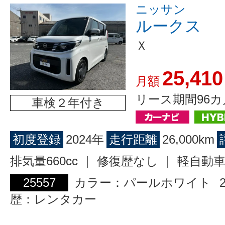
ニッサン
ルークス
Ｘ
25,410
月額
リース期間96カ
車検２年付き
初度登録
2024年
走行距離
26,000km
排気量660cc ｜ 修復歴なし ｜ 軽自動
25557
カラー：パールホワイト
歴：レンタカー