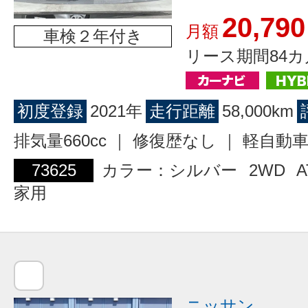
20,790
月額
車検２年付き
リース期間84カ
初度登録
2021年
走行距離
58,000km
排気量660cc ｜ 修復歴なし ｜ 軽自動
73625
カラー：シルバー
2WD
A
家用
ニッサン