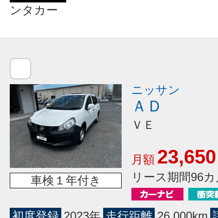
ンタカー
ニッサン
ＡＤ
ＶＥ
23,650
月額
リース期間96カ
車検１年付き
初度登録
2023年
走行距離
26,000km