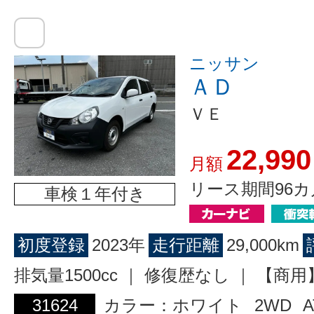
ニッサン
ＡＤ
ＶＥ
22,990
月額
リース期間96カ
車検１年付き
初度登録
2023年
走行距離
29,000km
排気量1500cc ｜ 修復歴なし ｜ 【
31624
カラー：ホワイト
2WD
A