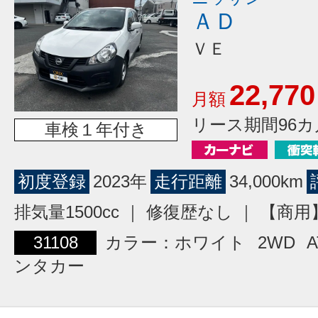
ＡＤ
ＶＥ
22,770
月額
リース期間96カ
車検１年付き
初度登録
2023年
走行距離
34,000km
排気量1500cc ｜ 修復歴なし ｜ 【
31108
カラー：ホワイト
2WD
A
ンタカー