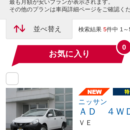
最も月額が安いプランが表示されます。
その他のプランは車両詳細ページをご確認く
並べ替え
検索結果
5
件中 1
0
お気に入り
ニッサン
ＡＤ ４Ｗ
ＶＥ