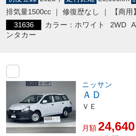
排気量1500cc ｜ 修復歴なし ｜ 【
31636
カラー：ホワイト
2WD
A
ンタカー
ニッサン
ＡＤ
ＶＥ
24,640
月額