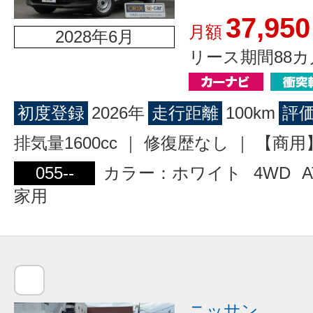
37,950
月額
2028年6月
リース期間88カ
初度登録
2026年
走行距離
100km
評
排気量1600cc ｜ 修復歴なし ｜ 【
055--
カラー：ホワイト
4WD
A
家用
ニッサン