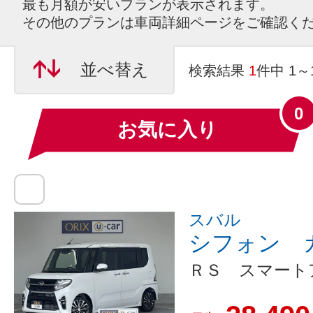
最も月額が安いプランが表示されます。
その他のプランは車両詳細ページをご確認く
並べ替え
検索結果
1
件中 1
0
お気に入り
スバル
シフォン 
ＲＳ スマート