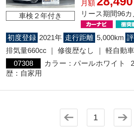
28,490
月額
リース期間96カ
車検２年付き
初度登録
2021年
走行距離
5,000km
評
排気量660cc ｜ 修復歴なし ｜ 軽自動
07308
カラー：パールホワイト
歴：自家用
1