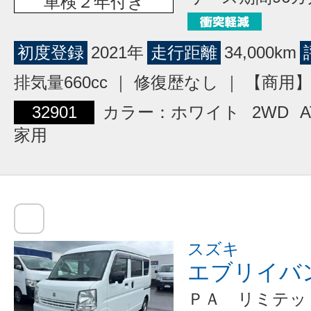
車検２年付き
初度登録
2021年
走行距離
34,000km
排気量660cc ｜ 修復歴なし ｜ 【商
32901
カラー：ホワイト
2WD
A
家用
スズキ
エブリイバ
ＰＡ リミテッ