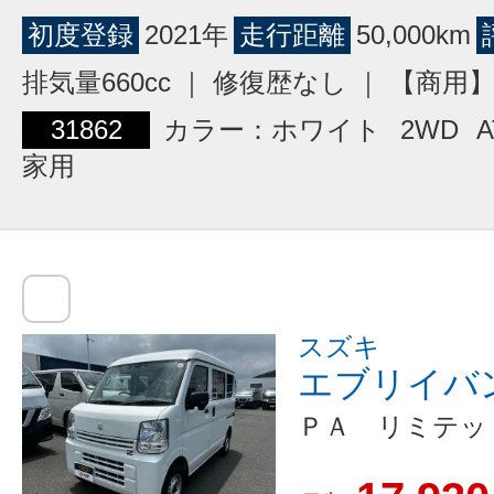
初度登録
2021年
走行距離
50,000km
排気量660cc ｜ 修復歴なし ｜ 【商
31862
カラー：ホワイト
2WD
A
家用
スズキ
エブリイバ
ＰＡ リミテッ