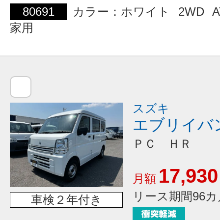
80691
カラー：ホワイト
2WD
A
家用
スズキ
エブリイバ
ＰＣ ＨＲ
17,930
月額
リース期間96カ
車検２年付き