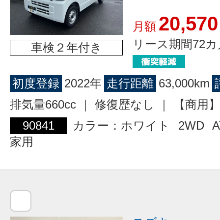
20,570
月額
リース期間72カ
車検２年付き
初度登録
2022年
走行距離
63,000km
排気量660cc ｜ 修復歴なし ｜ 【商
90841
カラー：ホワイト
2WD
A
家用