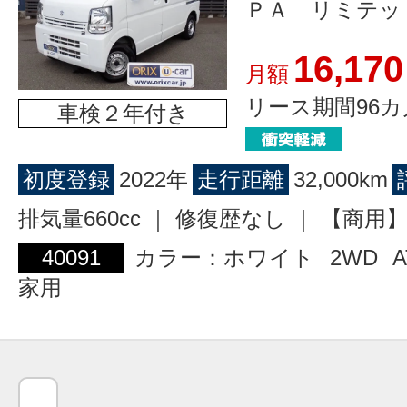
ＰＡ リミテッ
16,170
月額
リース期間96カ
車検２年付き
初度登録
2022年
走行距離
32,000km
排気量660cc ｜ 修復歴なし ｜ 【商
40091
カラー：ホワイト
2WD
A
家用