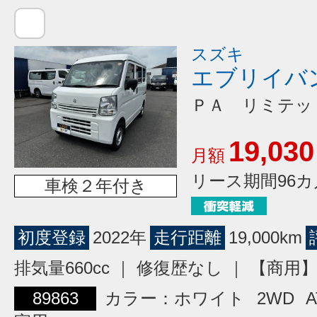
スズキ
エブリイバ
ＰＡ リミテッ
19,030
月額
リース期間96カ
車検２年付き
初度登録
2022年
走行距離
19,000km
排気量660cc ｜ 修復歴なし ｜ 【商
89863
カラー：ホワイト
2WD
A