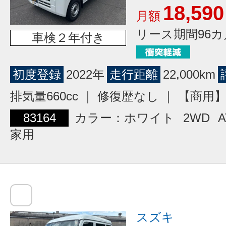
18,590
月額
リース期間96カ
車検２年付き
初度登録
2022年
走行距離
22,000km
排気量660cc ｜ 修復歴なし ｜ 【商
83164
カラー：ホワイト
2WD
A
家用
スズキ