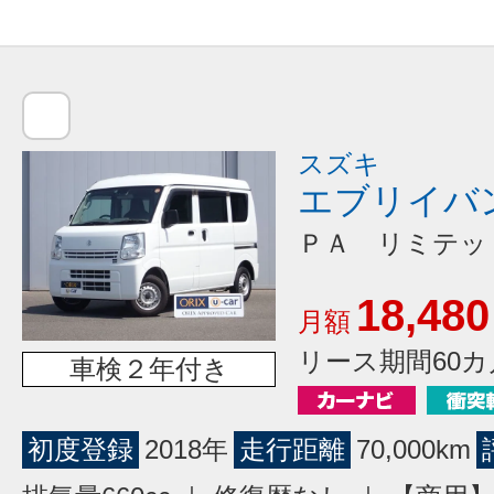
スズキ
エブリイバ
ＰＡ リミテッ
18,480
月額
リース期間60カ
車検２年付き
初度登録
2018年
走行距離
70,000km