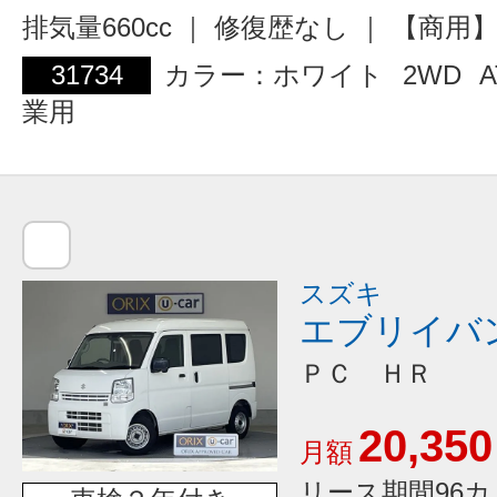
排気量660cc ｜ 修復歴なし ｜ 【商
31734
カラー：ホワイト
2WD
A
業用
スズキ
エブリイバ
ＰＣ ＨＲ
20,350
月額
リース期間96カ