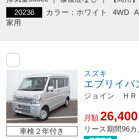
20236
カラー：ホワイト
4WD
A
家用
スズキ
エブリイバ
ジョイン ＨＲ
26,400
月額
リース期間96カ
車検２年付き