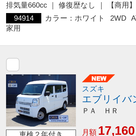
排気量660cc ｜ 修復歴なし ｜ 【商
94914
カラー：ホワイト
2WD
A
家用
スズキ
エブリイバ
ＰＡ ＨＲ
17,160
月額
車検２年付き