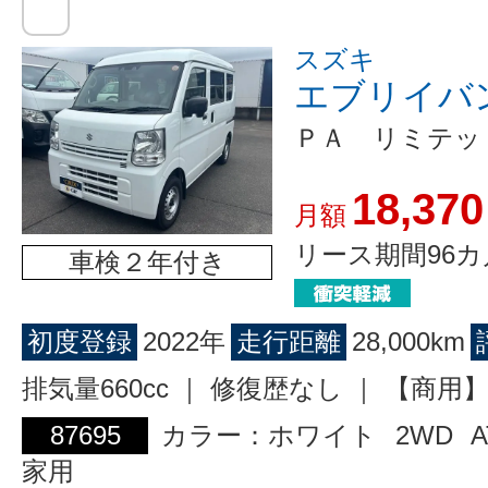
スズキ
エブリイバ
ＰＡ リミテッ
18,370
月額
リース期間96カ
車検２年付き
初度登録
2022年
走行距離
28,000km
排気量660cc ｜ 修復歴なし ｜ 【商
87695
カラー：ホワイト
2WD
A
家用