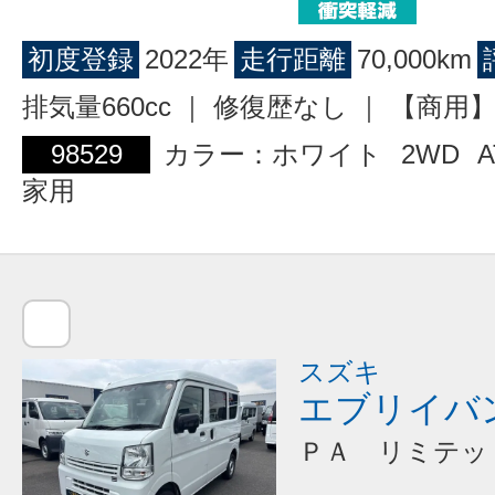
初度登録
2022年
走行距離
70,000km
排気量660cc ｜ 修復歴なし ｜ 【商
98529
カラー：ホワイト
2WD
A
家用
スズキ
エブリイバ
ＰＡ リミテッ