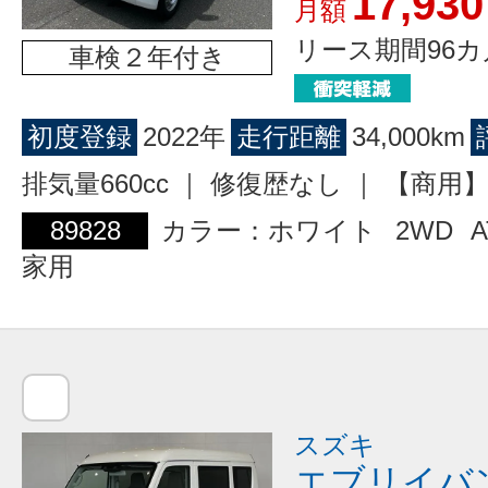
17,930
月額
リース期間96カ
車検２年付き
初度登録
2022年
走行距離
34,000km
排気量660cc ｜ 修復歴なし ｜ 【商
89828
カラー：ホワイト
2WD
A
家用
スズキ
エブリイバ