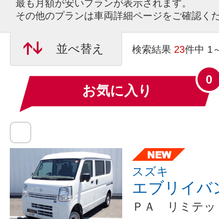
最も月額が安いプランが表示されます。
その他のプランは車両詳細ページをご確認く
並べ替え
検索結果
23
件中 1
0
お気に入り
スズキ
エブリイバ
ＰＡ リミテッ