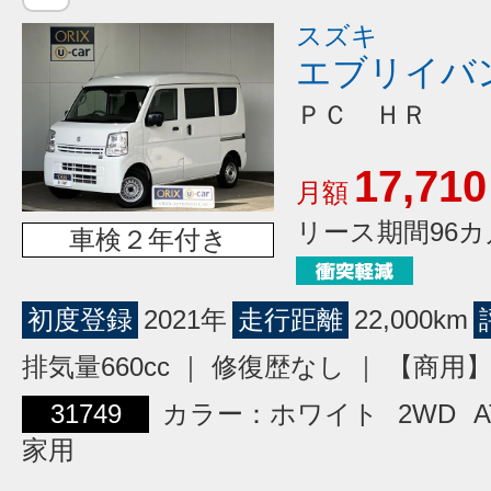
スズキ
エブリイバ
ＰＣ ＨＲ
17,710
月額
リース期間96カ
車検２年付き
初度登録
2021年
走行距離
22,000km
排気量660cc ｜ 修復歴なし ｜ 【商
31749
カラー：ホワイト
2WD
A
家用