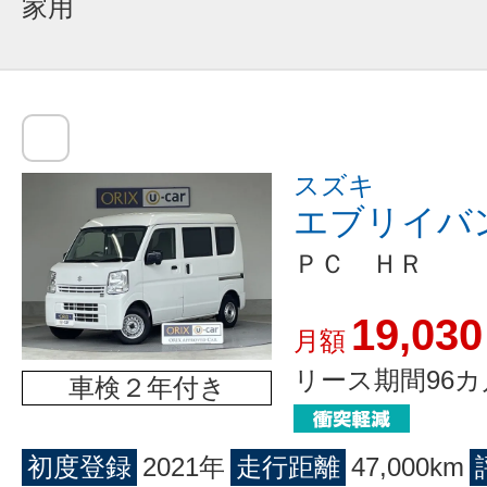
家用
スズキ
エブリイバ
ＰＣ ＨＲ
19,030
月額
リース期間96カ
車検２年付き
初度登録
2021年
走行距離
47,000km