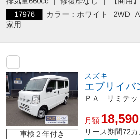
排気量660cc ｜ 修復歴なし ｜ 【商
17976
カラー：ホワイト
2WD
A
家用
スズキ
エブリイバ
ＰＡ リミテッ
18,590
月額
リース期間72カ
車検２年付き