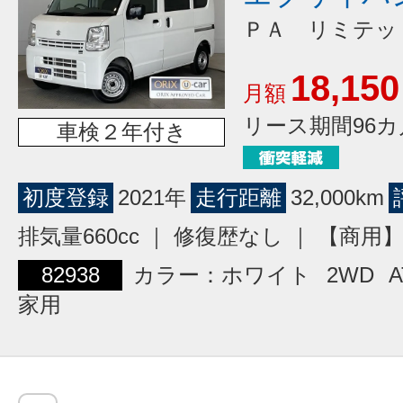
ＰＡ リミテッ
18,150
月額
リース期間96カ
車検２年付き
初度登録
2021年
走行距離
32,000km
排気量660cc ｜ 修復歴なし ｜ 【商
82938
カラー：ホワイト
2WD
A
家用