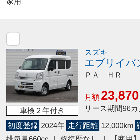
家用
スズキ
エブリイバ
ＰＡ ＨＲ
23,870
月額
リース期間96カ
車検２年付き
初度登録
2024年
走行距離
12,000km
排気量660cc ｜ 修復歴なし ｜ 【商