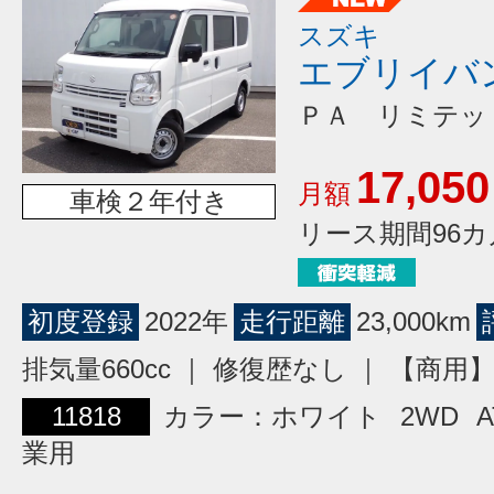
スズキ
エブリイバ
ＰＡ リミテッ
17,050
月額
車検２年付き
リース期間96カ
初度登録
2022年
走行距離
23,000km
排気量660cc ｜ 修復歴なし ｜ 【商
11818
カラー：ホワイト
2WD
A
業用