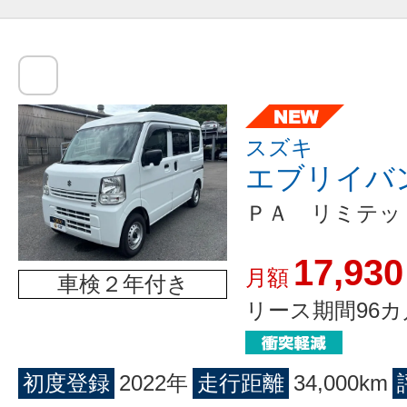
スズキ
エブリイバ
ＰＡ リミテッ
17,930
月額
車検２年付き
リース期間96カ
初度登録
2022年
走行距離
34,000km