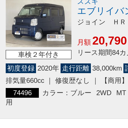
スズキ
エブリイバ
ジョイン ＨＲ
20,790
月額
リース期間84カ
車検２年付き
初度登録
2020年
走行距離
38,000km
排気量660cc ｜ 修復歴なし ｜ 【商
74496
カラー：ブルー
2WD
MT
用