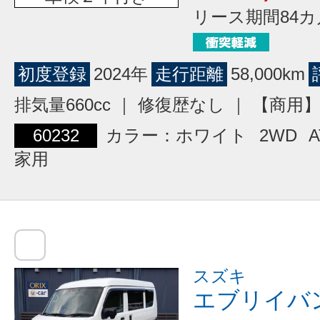
リース期間84カ
初度登録
2024年
走行距離
58,000km
排気量660cc ｜ 修復歴なし ｜ 【商
60232
カラー：ホワイト
2WD
A
家用
スズキ
エブリイバ