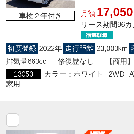
17,050
月額
車検２年付き
リース期間96カ
初度登録
2022年
走行距離
23,000km
排気量660cc ｜ 修復歴なし ｜ 【商
13053
カラー：ホワイト
2WD
A
家用