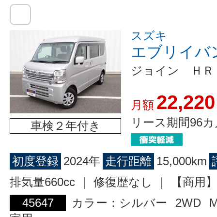
スズキ
エブリイバ
ジョイン ＨＲ
22,220
月額
リース期間96カ
車検２年付き
初度登録
2024年
走行距離
15,000km
排気量660cc ｜ 修復歴なし ｜ 【商
45647
カラー：シルバー
2WD