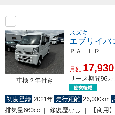
スズキ
エブリイバ
ＰＡ ＨＲ
17,930
月額
リース期間96カ
車検２年付き
初度登録
2021年
走行距離
26,000km
排気量660cc ｜ 修復歴なし ｜ 【商