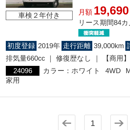
19,690
月額
車検２年付き
リース期間84カ
初度登録
2019年
走行距離
39,000km
排気量660cc ｜ 修復歴なし ｜ 【商
24096
カラー：ホワイト
4WD
家用
1