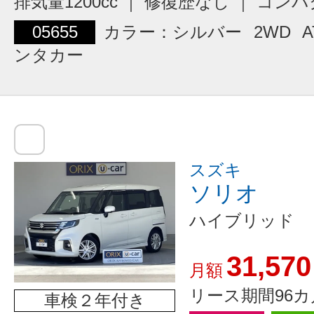
排気量1200cc ｜ 修復歴なし ｜ コン
05655
カラー：シルバー
2WD
A
ンタカー
スズキ
ソリオ
ハイブリッド 
31,570
月額
リース期間96カ
車検２年付き