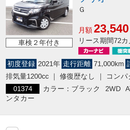
Ｇ
23,540
月額
リース期間72カ
車検２年付き
初度登録
2021年
走行距離
71,000km
排気量1200cc ｜ 修復歴なし ｜ コン
01374
カラー：ブラック
2WD
A
ンタカー