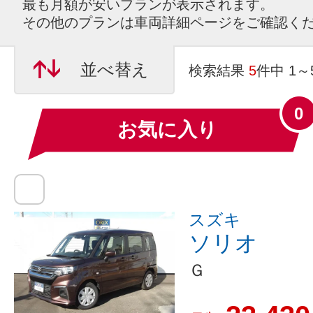
最も月額が安いプランが表示されます。
その他のプランは車両詳細ページをご確認く
並べ替え
検索結果
5
件中 1
0
お気に入り
スズキ
ソリオ
Ｇ