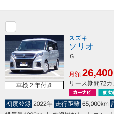
スズキ
ソリオ
Ｇ
26,400
月額
リース期間72カ
車検２年付き
初度登録
2022年
走行距離
65,000km