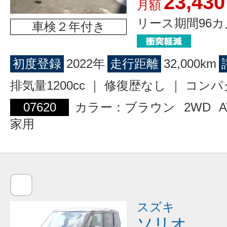
23,430
月額
リース期間96カ
車検２年付き
初度登録
2022年
走行距離
32,000km
排気量1200cc ｜ 修復歴なし ｜ コン
07620
カラー：ブラウン
2WD
A
家用
スズキ
ソリオ