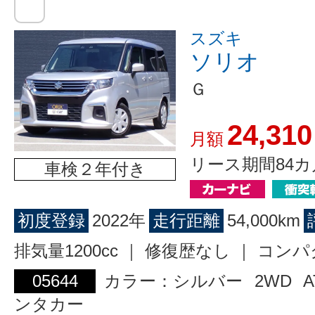
スズキ
ソリオ
Ｇ
24,310
月額
リース期間84カ
車検２年付き
初度登録
2022年
走行距離
54,000km
排気量1200cc ｜ 修復歴なし ｜ コン
05644
カラー：シルバー
2WD
A
ンタカー