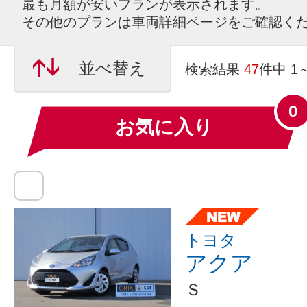
最も月額が安いプランが表示されます。
その他のプランは車両詳細ページをご確認く
並べ替え
検索結果
47
件中 1
0
お気に入り
トヨタ
アクア
Ｓ