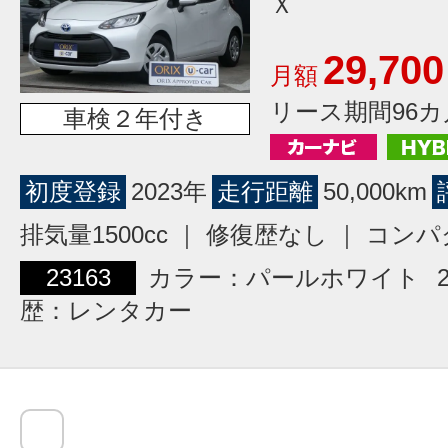
Ｘ
29,700
月額
リース期間96カ
車検２年付き
初度登録
2023年
走行距離
50,000km
排気量1500cc ｜ 修復歴なし ｜ コン
23163
カラー：パールホワイト
歴：レンタカー