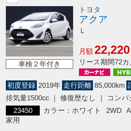
トヨタ
アクア
Ｌ
22,220
月額
リース期間72カ
車検２年付き
初度登録
2019年
走行距離
85,000km
排気量1500cc ｜ 修復歴なし ｜ コン
23450
カラー：ホワイト
2WD
A
家用