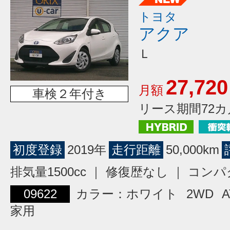
トヨタ
アクア
Ｌ
27,720
月額
車検２年付き
リース期間72カ
初度登録
2019年
走行距離
50,000km
排気量1500cc ｜ 修復歴なし ｜ コン
09622
カラー：ホワイト
2WD
A
家用