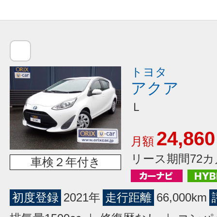
トヨタ
アクア
Ｌ
24,860
月額
リース期間72カ
車検２年付き
初度登録
2021年
走行距離
66,000km