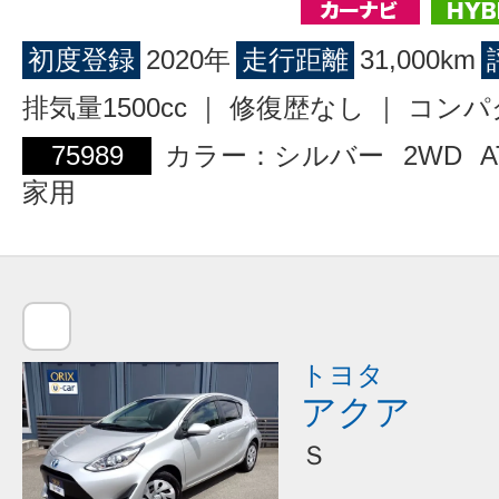
初度登録
2020年
走行距離
31,000km
排気量1500cc ｜ 修復歴なし ｜ コン
75989
カラー：シルバー
2WD
A
家用
トヨタ
アクア
Ｓ