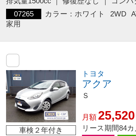
排気量1500cc ｜ 修復歴なし ｜ コン
07265
カラー：ホワイト
2WD
A
家用
トヨタ
アクア
Ｓ
25,520
月額
リース期間84カ
車検２年付き