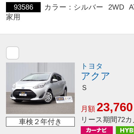
93586
カラー：シルバー
2WD
A
家用
トヨタ
アクア
Ｓ
23,760
月額
リース期間72カ
車検２年付き