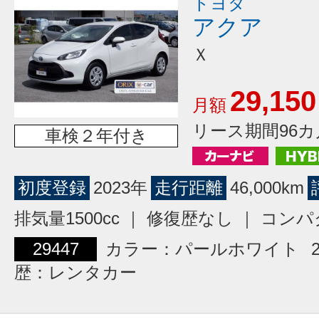
トヨタ
アクア
Ｘ
29,150
月額
リース期間96カ
車検２年付き
初度登録
2023年
走行距離
46,000km
排気量1500cc ｜ 修復歴なし ｜ コン
29447
カラー：パールホワイト
歴：レンタカー