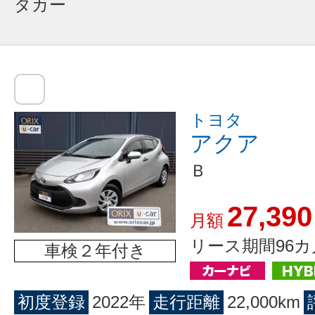
タカー
トヨタ
アクア
Ｂ
27,390
月額
リース期間96カ
車検２年付き
初度登録
2022年
走行距離
22,000km