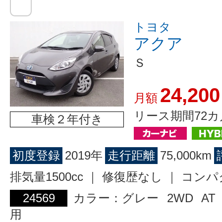
トヨタ
アクア
Ｓ
24,200
月額
リース期間72カ
車検２年付き
初度登録
2019年
走行距離
75,000km
排気量1500cc ｜ 修復歴なし ｜ コン
24569
カラー：グレー
2WD
AT
用