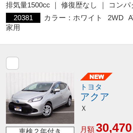
排気量1500cc ｜ 修復歴なし ｜ コン
20381
カラー：ホワイト
2WD
A
家用
トヨタ
アクア
Ｘ
30,470
月額
車検２年付き