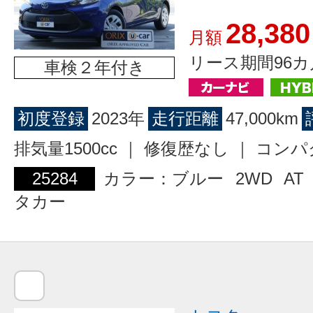
28,380
月額
リース期間96カ
車検２年付き
初度登録
2023年
走行距離
47,000km
排気量1500cc ｜ 修復歴なし ｜ コン
25284
カラー：ブルー
2WD
AT
タカー