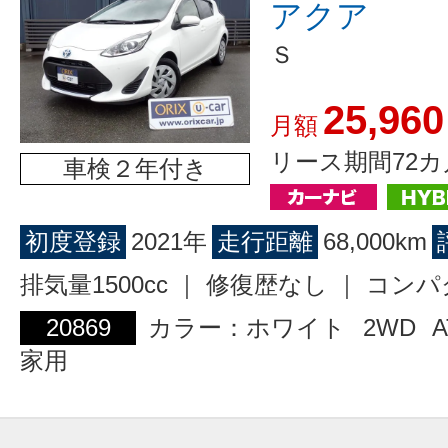
アクア
Ｓ
25,960
月額
リース期間72カ
車検２年付き
初度登録
2021年
走行距離
68,000km
排気量1500cc ｜ 修復歴なし ｜ コン
20869
カラー：ホワイト
2WD
A
家用