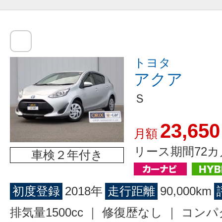
トヨタ
アクア
Ｓ
23,650
月額
リース期間72カ
車検２年付き
初度登録
2018年
走行距離
90,000km
排気量1500cc ｜ 修復歴なし ｜ コン