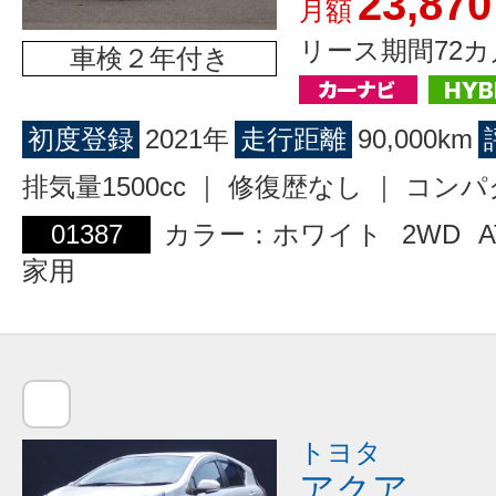
23,870
月額
リース期間72カ
車検２年付き
初度登録
2021年
走行距離
90,000km
排気量1500cc ｜ 修復歴なし ｜ コン
01387
カラー：ホワイト
2WD
A
家用
トヨタ
アクア