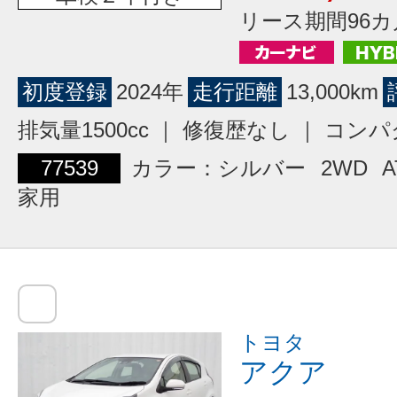
リース期間96カ
初度登録
2024年
走行距離
13,000km
排気量1500cc ｜ 修復歴なし ｜ コン
77539
カラー：シルバー
2WD
A
家用
トヨタ
アクア