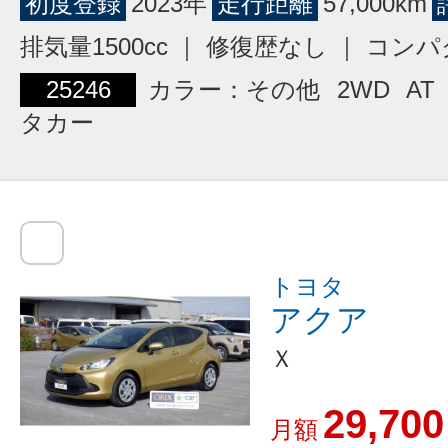
初度登録
2023年
走行距離
57,000km
排気量1500cc ｜ 修復歴なし ｜ コン
25246
カラー：その他
2WD
AT
タカー
トヨタ
アクア
Ｘ
29,700
月額