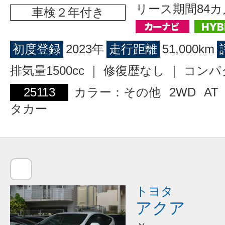
リース期間84カ
車検２年付き
初度登録
2023年
走行距離
51,000km
排気量1500cc ｜ 修復歴なし ｜ コン
25113
カラー：その他
2WD
AT
タカー
トヨタ
アクア