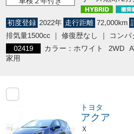
車検２年付き
初度登録
2022年
走行距離
72,000km
排気量1500cc ｜ 修復歴なし ｜ コン
02419
カラー：ホワイト
2WD
A
家用
トヨタ
アクア
Ｘ