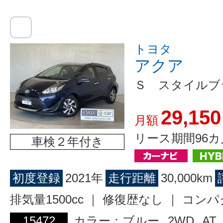
トヨタ
アクア
Ｓ スタイルブ
29,150
月額
リース期間96カ
車検２年付き
初度登録
2021年
走行距離
30,000km
排気量1500cc ｜ 修復歴なし ｜ コン
15472
カラー：ブルー
2WD
AT