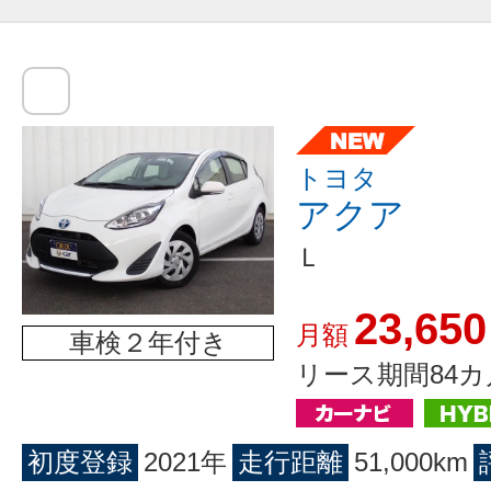
トヨタ
アクア
Ｌ
23,650
月額
車検２年付き
リース期間84カ
初度登録
2021年
走行距離
51,000km