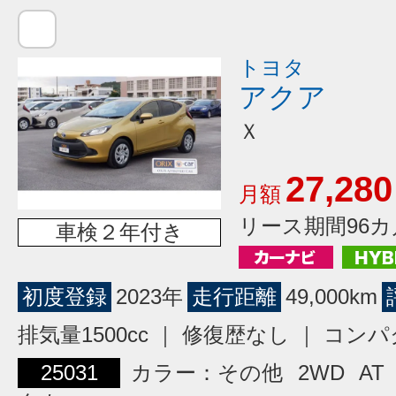
トヨタ
アクア
Ｘ
27,280
月額
リース期間96カ
車検２年付き
初度登録
2023年
走行距離
49,000km
排気量1500cc ｜ 修復歴なし ｜ コン
25031
カラー：その他
2WD
AT