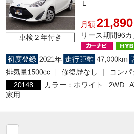
Ｌ
21,890
月額
リース期間96カ
車検２年付き
初度登録
2021年
走行距離
47,000km
排気量1500cc ｜ 修復歴なし ｜ コン
20148
カラー：ホワイト
2WD
A
家用