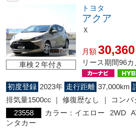
トヨタ
アクア
Ｘ
30,360
月額
リース期間96カ
車検２年付き
初度登録
2023年
走行距離
37,000km
排気量1500cc ｜ 修復歴なし ｜ コン
23558
カラー：イエロー
2WD
A
ンタカー