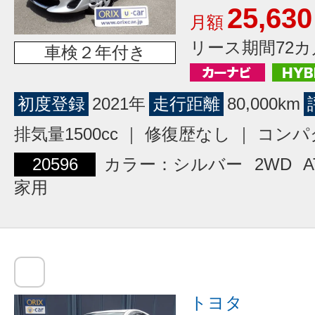
25,630
月額
リース期間72カ
車検２年付き
初度登録
2021年
走行距離
80,000km
排気量1500cc ｜ 修復歴なし ｜ コン
20596
カラー：シルバー
2WD
A
家用
トヨタ