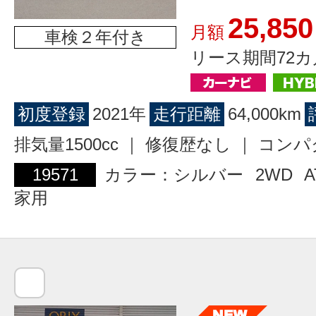
25,850
月額
車検２年付き
リース期間72カ
初度登録
2021年
走行距離
64,000km
排気量1500cc ｜ 修復歴なし ｜ コン
19571
カラー：シルバー
2WD
A
家用