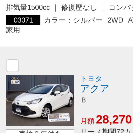
排気量1500cc ｜ 修復歴なし ｜ コン
03071
カラー：シルバー
2WD
A
家用
トヨタ
アクア
Ｂ
28,270
月額
リース期間72カ