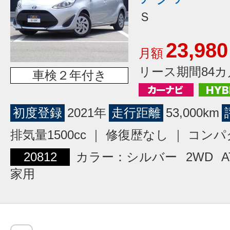
Ｓ
23,980
月額
リース期間84カ
車検２年付き
初度登録
2021年
走行距離
53,000km
排気量1500cc ｜ 修復歴なし ｜ コン
20812
カラー：シルバー
2WD
A
家用