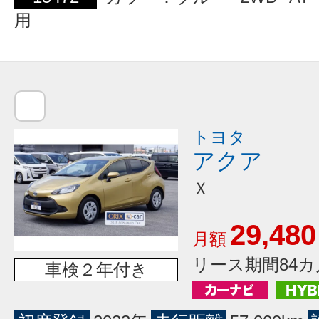
用
トヨタ
アクア
Ｘ
29,480
月額
リース期間84カ
車検２年付き