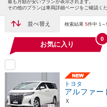
最も月額が安いプランが表示されます。
その他のプランは車両詳細ページをご確認く
並べ替え
検索結果
5
件中 1
0
お気に入り
トヨタ
アルファー
Ｘ