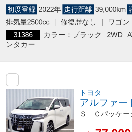
初度登録
2022年
走行距離
39,000km
排気量2500cc ｜ 修復歴なし ｜ ワ
31386
カラー：ブラック
2WD
A
ンタカー
トヨタ
アルファー
Ｓ Ｃパッケー