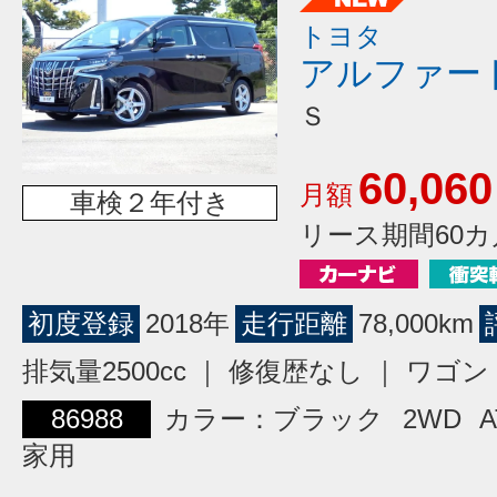
トヨタ
アルファー
Ｓ
60,060
月額
車検２年付き
リース期間60カ
初度登録
2018年
走行距離
78,000km
排気量2500cc ｜ 修復歴なし ｜ ワ
86988
カラー：ブラック
2WD
A
家用