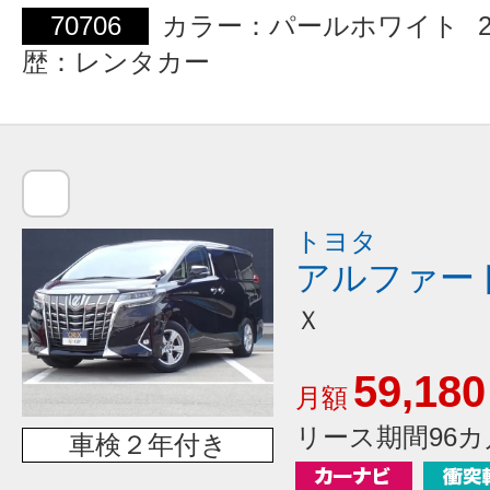
70706
カラー：パールホワイト
歴：レンタカー
トヨタ
アルファー
Ｘ
59,180
月額
リース期間96カ
車検２年付き