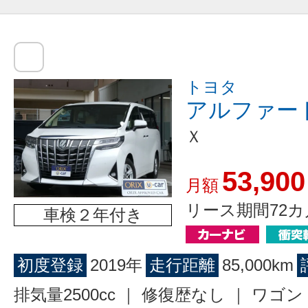
トヨタ
アルファー
Ｘ
53,900
月額
リース期間72カ
車検２年付き
初度登録
2019年
走行距離
85,000km
排気量2500cc ｜ 修復歴なし ｜ ワ