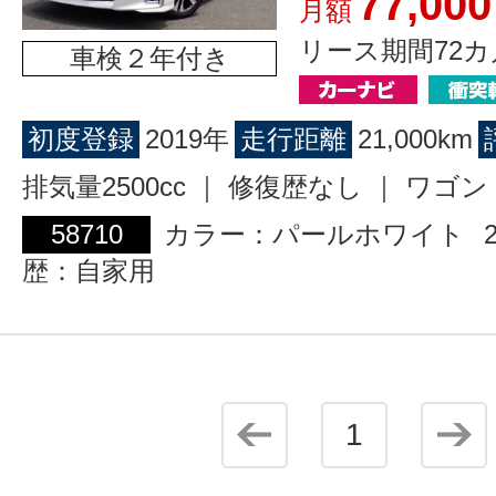
77,000
月額
リース期間72カ
車検２年付き
初度登録
2019年
走行距離
21,000km
排気量2500cc ｜ 修復歴なし ｜ ワ
58710
カラー：パールホワイト
歴：自家用
1