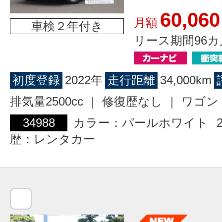
60,060
月額
車検２年付き
リース期間96カ
初度登録
2022年
走行距離
34,000km
排気量2500cc ｜ 修復歴なし ｜ ワ
34988
カラー：パールホワイト
歴：レンタカー