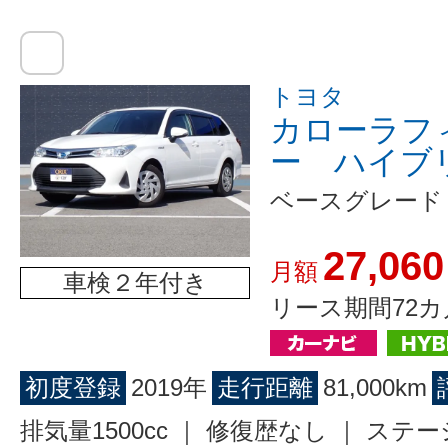
トヨタ
カローラフ
ー ハイブ
ベースグレード
27,060
月額
車検２年付き
リース期間72カ
初度登録
2019年
走行距離
81,000km
排気量1500cc ｜ 修復歴なし ｜ ス