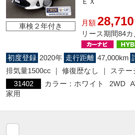
ＥＸ
28,710
月額
車検２年付き
リース期間84カ
初度登録
2020年
走行距離
47,000km
排気量1500cc ｜ 修復歴なし ｜ ス
31402
カラー：ホワイト
2WD
A
家用