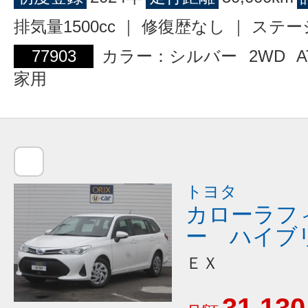
排気量1500cc ｜ 修復歴なし ｜ ス
77903
カラー：シルバー
2WD
A
家用
トヨタ
カローラフ
ー ハイブ
ＥＸ