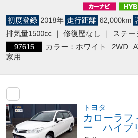
初度登録
2018年
走行距離
62,000km
排気量1500cc ｜ 修復歴なし ｜ ス
97615
カラー：ホワイト
2WD
A
家用
トヨタ
カローラフ
ー ハイブ