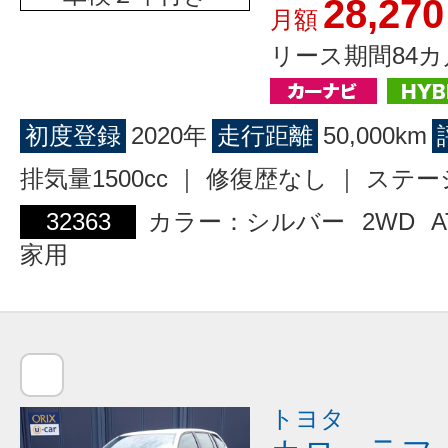
28,270
月額
リース期間84カ
初度登録
2020年
走行距離
50,000km
排気量1500cc ｜ 修復歴なし ｜ ス
32363
カラー：シルバー
2WD
A
家用
トヨタ