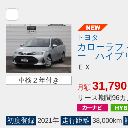
トヨタ
カローラフ
ー ハイブ
ＥＸ
車検２年付き
31,790
月額
リース期間96カ
初度登録
2021年
走行距離
38,000km