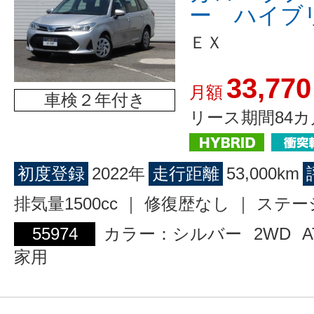
ー ハイブ
ＥＸ
33,770
月額
車検２年付き
リース期間84カ
初度登録
2022年
走行距離
53,000km
排気量1500cc ｜ 修復歴なし ｜ ス
55974
カラー：シルバー
2WD
A
家用