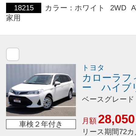
18215
カラー：ホワイト
2WD
A
家用
トヨタ
カローラフ
ー ハイブ
ベースグレード
28,050
月額
車検２年付き
リース期間72カ