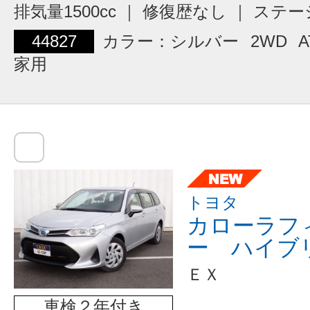
排気量1500cc ｜ 修復歴なし ｜ ス
44827
カラー：シルバー
2WD
A
家用
トヨタ
カローラフ
ー ハイブ
ＥＸ
車検２年付き