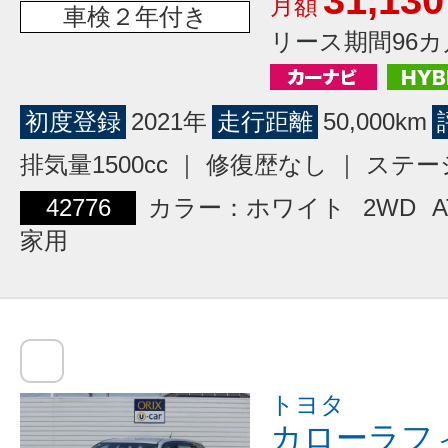
31,130
月額
車検２年付き
リース期間96カ
初度登録
2021年
走行距離
50,000km
排気量1500cc ｜ 修復歴なし ｜ ス
42776
カラー：ホワイト
2WD
A
家用
トヨタ
カローラフ