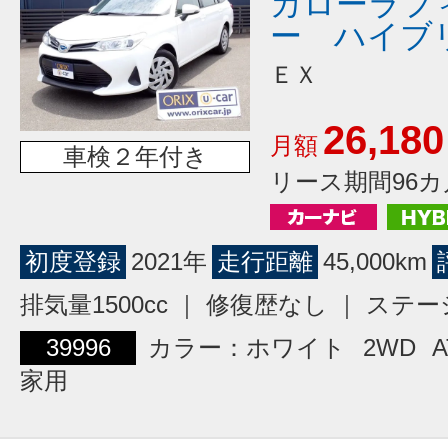
カローラフ
ー ハイブ
ＥＸ
26,180
月額
車検２年付き
リース期間96カ
初度登録
2021年
走行距離
45,000km
排気量1500cc ｜ 修復歴なし ｜ ス
39996
カラー：ホワイト
2WD
A
家用