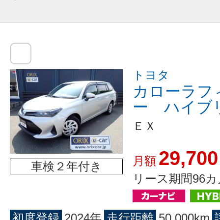
トヨタ
カローラフ
ー ハイブ
ＥＸ
29,700
月額
車検２年付き
リース期間96カ
初度登録
2024年
走行距離
50,000km