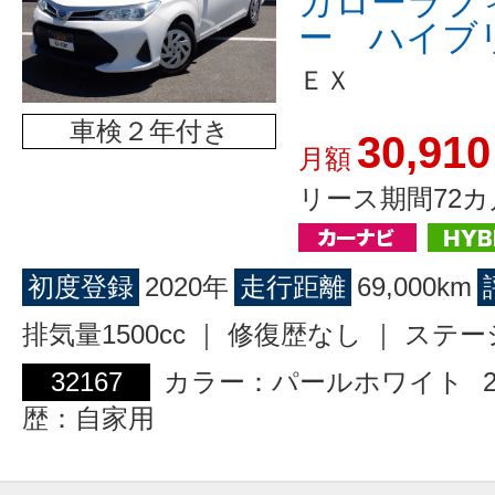
カローラフ
ー ハイブ
ＥＸ
車検２年付き
30,910
月額
リース期間72カ
初度登録
2020年
走行距離
69,000km
排気量1500cc ｜ 修復歴なし ｜ ス
32167
カラー：パールホワイト
歴：自家用