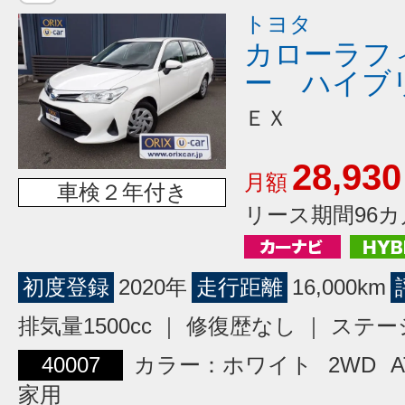
トヨタ
カローラフ
ー ハイブ
ＥＸ
28,930
月額
車検２年付き
リース期間96カ
初度登録
2020年
走行距離
16,000km
排気量1500cc ｜ 修復歴なし ｜ ス
40007
カラー：ホワイト
2WD
A
家用