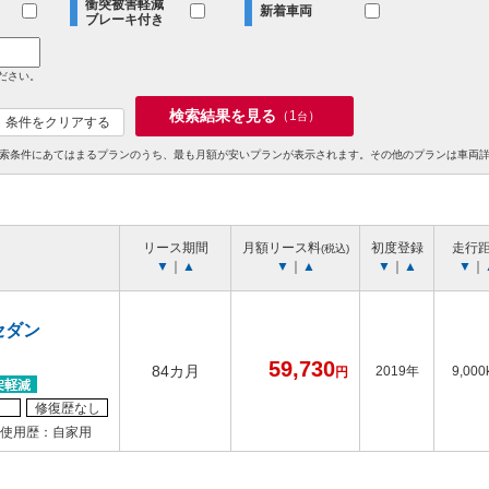
衝突被害軽減
新着車両
ブレーキ付き
ださい。
検索結果を見る
（
1
）
台
条件をクリアする
索条件にあてはまるプランのうち、最も月額が安いプランが表示されます。その他のプランは車両
リース期間
月額リース料
初度登録
走行
(税込)
▼
｜
▲
▼
｜
▲
▼
｜
▲
▼
｜
セダン
59,730
84カ月
2019年
9,000
円
修復歴なし
使用歴：自家用