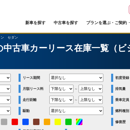
新車を探す
中古車を探す
プランを選ぶ・ご契約
ウン セダン
の中古車カーリース在庫一覧（ビ
リース期間
初度登録
月額リース料
～
排気量
走行距離
～
乗車定員
駆動
燃料種別
修復歴