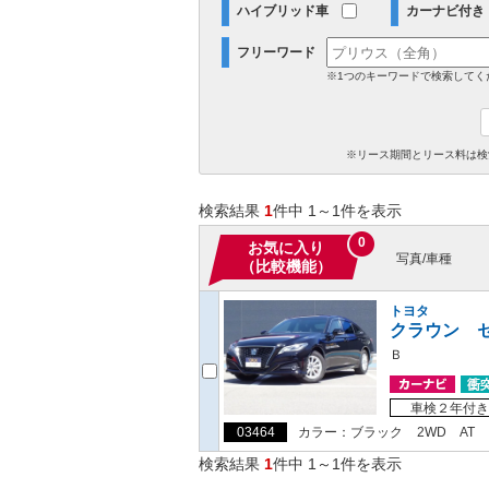
ハイブリッド車
カーナビ付き
フリーワード
※1つのキーワードで検索してく
※リース期間とリース料は検
検索結果
1
件中 1～1件を表示
0
お気に入り
写真/車種
（比較機能）
トヨタ
クラウン 
Ｂ
車検２年付き
03464
カラー：ブラック
2WD
AT
検索結果
1
件中 1～1件を表示