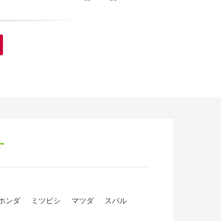
す
ホンダ
ミツビシ
マツダ
スバル