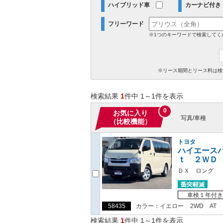
ハイブリッド車
カーナビ付き
フリーワード
※1つのキーワードで検索してく
※リース期間とリース料は検
検索結果
1
件中 1～1件を表示
0
お気に入り
写真/車種
（比較機能）
トヨタ
ハイエース
ｔ ２ＷＤ
ＤＸ ロング
車検１年付き
58435
カラー：イエロー
2WD
AT
検索結果
1
件中 1～1件を表示