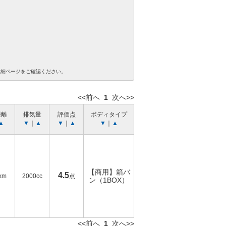
詳細ページをご確認ください。
<<前へ
1
次へ>>
距離
排気量
評価点
ボディタイプ
▲
▼
｜
▲
▼
｜
▲
▼
｜
▲
【商用】箱バ
4.5
km
2000cc
点
ン（1BOX）
<<前へ
1
次へ>>