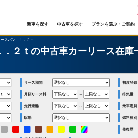
新車を探す
中古車を探す
プランを選ぶ・ご契約
エースバン １．２ｔ
１．２ｔの中古車カーリース在庫
）
リース期間
初度登録
月額リース料
～
排気量
走行距離
～
乗車定員
駆動
燃料種別
修復歴