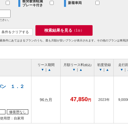
衝突被害軽減
新着車両
ブレーキ付き
ださい。
検索結果を見る
（
1
）
台
条件をクリアする
索条件にあてはまるプランのうち、最も月額が安いプランが表示されます。その他のプランは車両
リース期間
月額リース料
初度登録
走行
(税込)
▼
｜
▲
▼
｜
▲
▼
｜
▲
▼
｜
バン １．２
47,850
96カ月
2023年
9,000
円
修復歴なし
使用歴：自家用