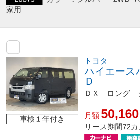
家用
トヨタ
ハイエース
Ｄ
ＤＸ ロング 
50,160
月額
車検１年付き
リース期間72カ