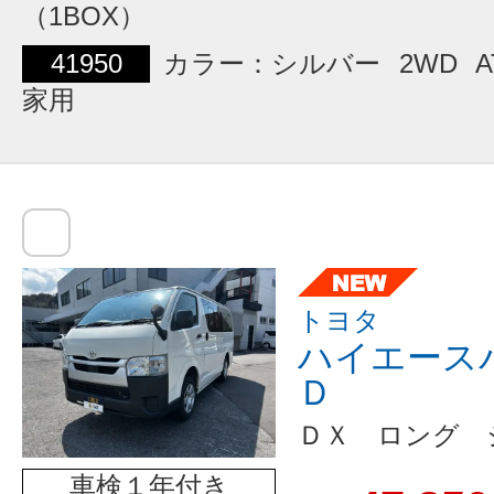
（1BOX）
41950
カラー：シルバー
2WD
A
家用
トヨタ
ハイエース
Ｄ
ＤＸ ロング 
車検１年付き