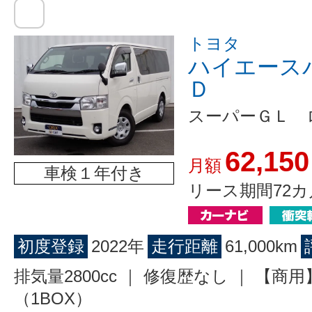
トヨタ
ハイエース
Ｄ
スーパーＧＬ 
62,150
月額
車検１年付き
リース期間72カ
初度登録
2022年
走行距離
61,000km
排気量2800cc ｜ 修復歴なし ｜ 【商
（1BOX）