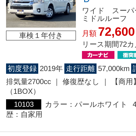
ワイド スー
ミドルルーフ
72,600
月額
車検１年付き
リース期間72カ
初度登録
2019年
走行距離
57,000km
排気量2700cc ｜ 修復歴なし ｜ 【商
（1BOX）
10103
カラー：パールホワイト
歴：自家用