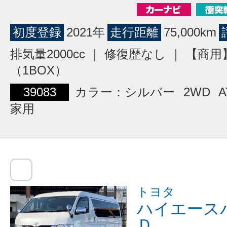
初度登録
2021年
走行距離
75,000km
排気量2000cc ｜ 修復歴なし ｜ 【商
（1BOX）
39083
カラー：シルバー
2WD
A
家用
トヨタ
ハイエース
Ｄ