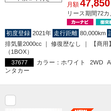
47,850
月額
リース期間72カ
初度登録
2021年
走行距離
80,000km
排気量2000cc ｜ 修復歴なし ｜ 【商
（1BOX）
37677
カラー：ホワイト
2WD
A
ンタカー