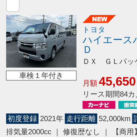
トヨタ
ハイエース
Ｄ
ＤＸ ＧＬパッ
車検１年付き
45,650
月額
リース期間84カ
初度登録
2021年
走行距離
52,000km
排気量2000cc ｜ 修復歴なし ｜ 【商