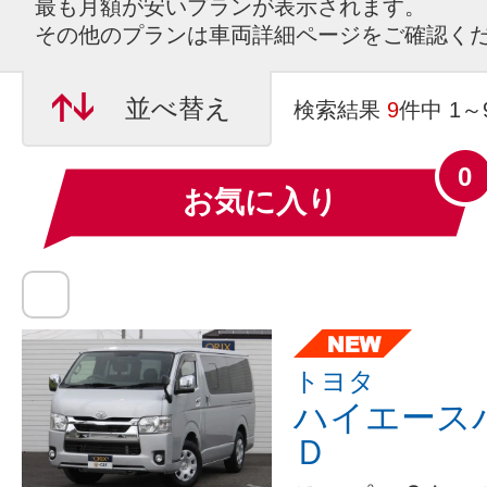
最も月額が安いプランが表示されます。
その他のプランは車両詳細ページをご確認く
並べ替え
検索結果
9
件中 1
0
お気に入り
トヨタ
ハイエース
Ｄ