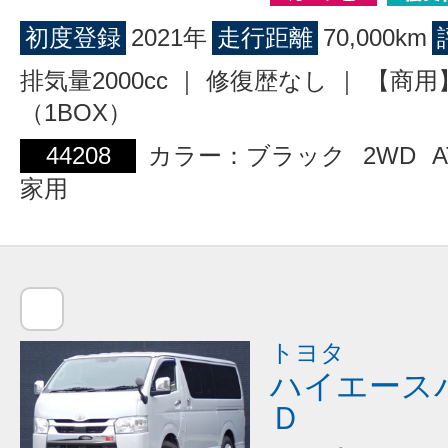
初度登録
2021年
走行距離
70,000km
排気量2000cc ｜ 修復歴なし ｜ 【商
（1BOX）
44208
カラー：ブラック
2WD
A
家用
トヨタ
ハイエース
Ｄ