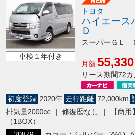
トヨタ
ハイエース
Ｄ
スーパーＧＬ 
車検１年付き
55,330
月額
リース期間72カ
初度登録
2020年
走行距離
72,000km
排気量2000cc ｜ 修復歴なし ｜ 【商
（1BOX）
20879
カラー：シルバー
2WD
A