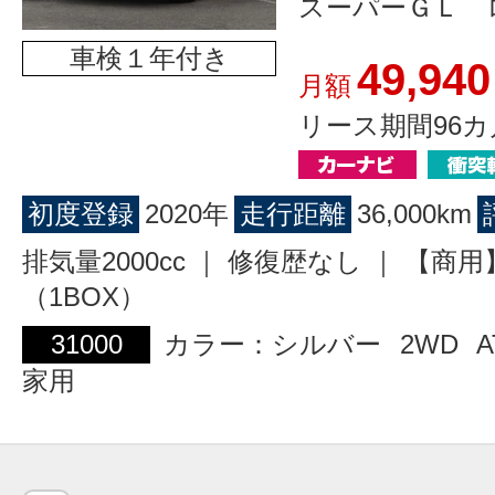
スーパーＧＬ 
車検１年付き
49,940
月額
リース期間96カ
初度登録
2020年
走行距離
36,000km
排気量2000cc ｜ 修復歴なし ｜ 【商
（1BOX）
31000
カラー：シルバー
2WD
A
家用