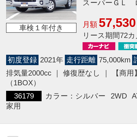
スーパーＧＬ 
57,530
月額
車検１年付き
リース期間72カ
初度登録
2021年
走行距離
75,000km
排気量2000cc ｜ 修復歴なし ｜ 【商
（1BOX）
36179
カラー：シルバー
2WD
A
家用