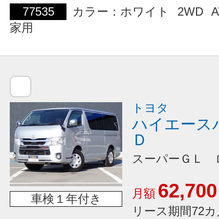
77535
カラー：ホワイト
2WD
A
家用
トヨタ
ハイエース
Ｄ
スーパーＧＬ 
62,700
月額
車検１年付き
リース期間72カ