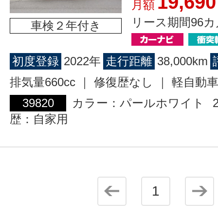
19,690
月額
リース期間96カ
車検２年付き
初度登録
2022年
走行距離
38,000km
排気量660cc ｜ 修復歴なし ｜ 軽自動
39820
カラー：パールホワイト
歴：自家用
1