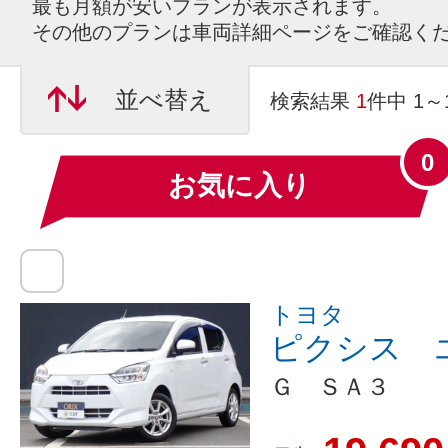
最も月額が安いプランが表示されます。
その他のプランは車両詳細ページをご確認く
並べ替え
検索結果
1
件中 1
0
お気に入り
トヨタ
ピクシス 
Ｇ ＳＡ３