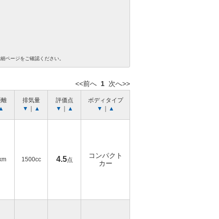
詳細ページをご確認ください。
<<前へ
1
次へ>>
距離
排気量
評価点
ボディタイプ
▲
▼
｜
▲
▼
｜
▲
▼
｜
▲
コンパクト
4.5
km
1500cc
点
カー