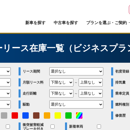
新車を探す
中古車を探す
プランを選ぶ・ご契約
ス
ーリース在庫一覧（ビジネスプラ
リース期間
初度登録
月額リース料
～
排気量
走行距離
～
乗車定員
駆動
燃料種別
修復歴
衝突被害軽減
新着車両
ブレーキ付き