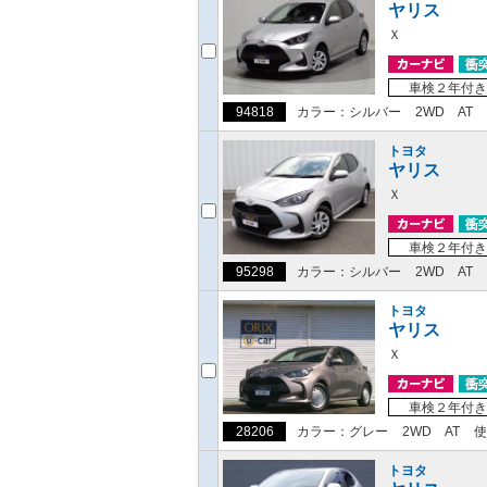
ヤリス
Ｘ
車検２年付き
94818
カラー：シルバー
2WD
AT
トヨタ
ヤリス
Ｘ
車検２年付き
95298
カラー：シルバー
2WD
AT
トヨタ
ヤリス
Ｘ
車検２年付き
28206
カラー：グレー
2WD
AT
使
トヨタ