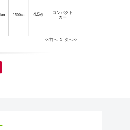
コンパクト
4.5
0km
1500cc
点
カー
<<前へ
1
次へ>>
す