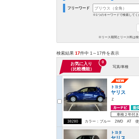
フリーワード
※1つのキーワードで検索してく
※リース期間とリース料は検
検索結果
17
件中 1～17件を表示
0
お気に入り
写真/車種
（比較機能）
トヨタ
ヤリス
Ｚ
車検２年付き
38280
カラー：ブルー
2WD
AT
使
トヨタ
ヤリス