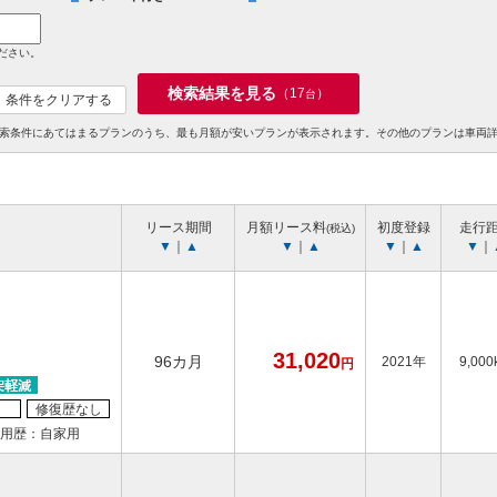
ださい。
検索結果を見る
（
17
）
台
条件をクリアする
索条件にあてはまるプランのうち、最も月額が安いプランが表示されます。その他のプランは車両
リース期間
月額リース料
初度登録
走行
(税込)
▼
｜
▲
▼
｜
▲
▼
｜
▲
▼
｜
31,020
96カ月
2021年
9,000
円
修復歴なし
用歴：自家用