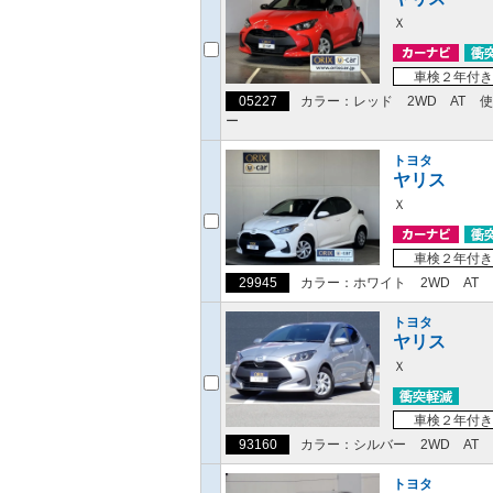
Ｘ
車検２年付き
05227
カラー：レッド
2WD
AT
使
ー
トヨタ
ヤリス
Ｘ
車検２年付き
29945
カラー：ホワイト
2WD
AT
トヨタ
ヤリス
Ｘ
車検２年付き
93160
カラー：シルバー
2WD
AT
トヨタ