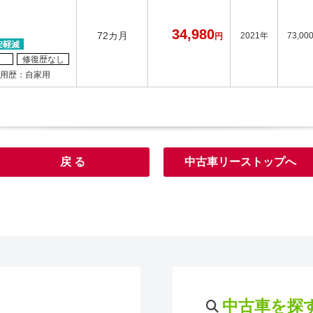
34,980
72カ月
2021年
73,00
円
修復歴なし
用歴：自家用
戻 る
中古車リーストップへ
中古車を探