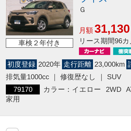
Ｇ
31,130
月額
リース期間96カ
車検２年付き
初度登録
2020年
走行距離
23,000km
排気量1000cc ｜ 修復歴なし ｜ SUV
79170
カラー：イエロー
2WD
A
家用