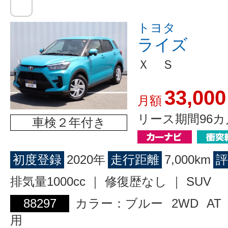
トヨタ
ライズ
Ｘ Ｓ
33,000
月額
リース期間96カ
車検２年付き
初度登録
2020年
走行距離
7,000km
評
排気量1000cc ｜ 修復歴なし ｜ SUV
88297
カラー：ブルー
2WD
AT
用