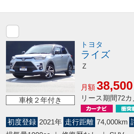
トヨタ
ライズ
Ｚ
38,500
月額
リース期間72カ
車検２年付き
初度登録
2021年
走行距離
74,000km