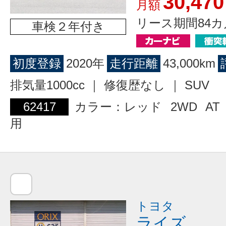
30,470
月額
リース期間84カ
車検２年付き
初度登録
2020年
走行距離
43,000km
排気量1000cc ｜ 修復歴なし ｜ SUV
62417
カラー：レッド
2WD
AT
用
トヨタ
ライズ