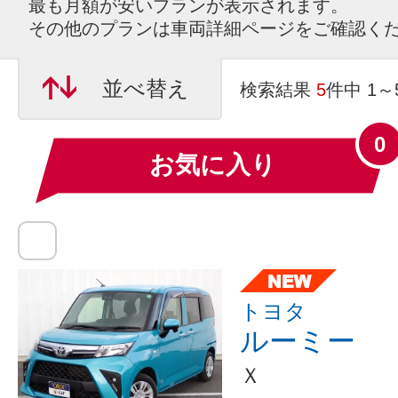
最も月額が安いプランが表示されます。
その他のプランは車両詳細ページをご確認く
並べ替え
検索結果
5
件中 1
0
お気に入り
トヨタ
ルーミー
Ｘ