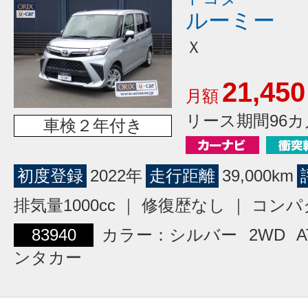
ルーミー
Ｘ
21,450
月額
リース期間96カ
車検２年付き
初度登録
2022年
走行距離
39,000km
排気量1000cc ｜ 修復歴なし ｜ コン
83940
カラー：シルバー
2WD
A
ンタカー