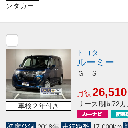
ンタカー
トヨタ
ルーミー
Ｇ Ｓ
26,510
月額
リース期間72カ
車検２年付き
初度登録
2018年
走行距離
17,000km