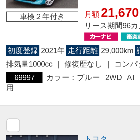
21,670
月額
車検２年付き
リース期間96カ
初度登録
2021年
走行距離
29,000km
排気量1000cc ｜ 修復歴なし ｜ コン
69997
カラー：ブルー
2WD
AT
用
トヨタ