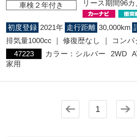
リース期間96カ
車検２年付き
初度登録
2021年
走行距離
30,000km
排気量1000cc ｜ 修復歴なし ｜ コン
47223
カラー：シルバー
2WD
A
家用
1