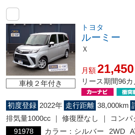
トヨタ
ルーミー
Ｘ
21,450
月額
リース期間96カ
車検２年付き
初度登録
2022年
走行距離
38,000km
排気量1000cc ｜ 修復歴なし ｜ コン
91978
カラー：シルバー
2WD
A