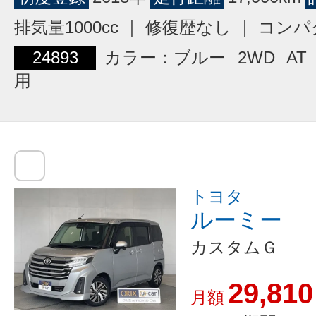
排気量1000cc ｜ 修復歴なし ｜ コン
24893
カラー：ブルー
2WD
AT
用
トヨタ
ルーミー
カスタムＧ
29,810
月額