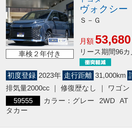
ヴォクシー
Ｓ－Ｇ
53,680
月額
リース期間96カ
車検２年付き
初度登録
2023年
走行距離
31,000km
排気量2000cc ｜ 修復歴なし ｜ ワ
59555
カラー：グレー
2WD
AT
タカー