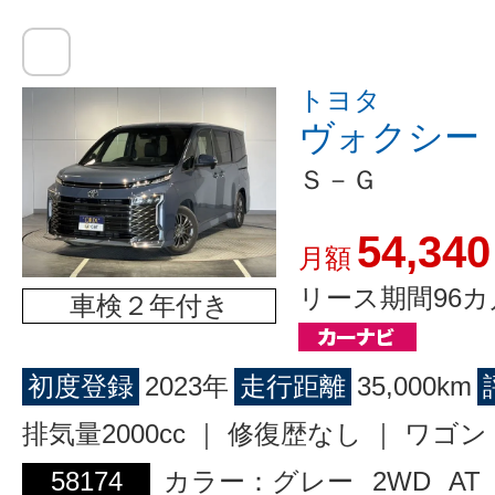
トヨタ
ヴォクシー
Ｓ－Ｇ
54,340
月額
リース期間96カ
車検２年付き
初度登録
2023年
走行距離
35,000km
排気量2000cc ｜ 修復歴なし ｜ ワ
58174
カラー：グレー
2WD
AT