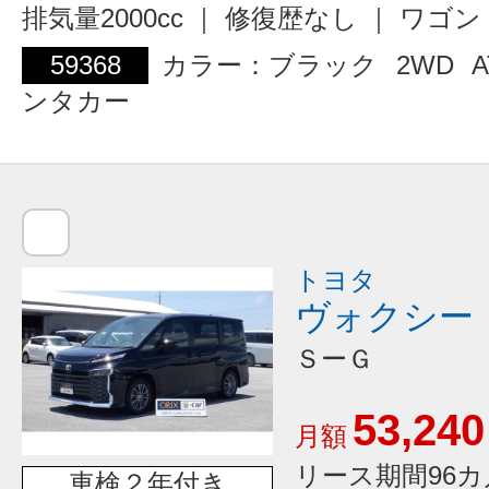
排気量2000cc ｜ 修復歴なし ｜ ワ
59368
カラー：ブラック
2WD
A
ンタカー
トヨタ
ヴォクシー
ＳーＧ
53,240
月額
リース期間96カ
車検２年付き