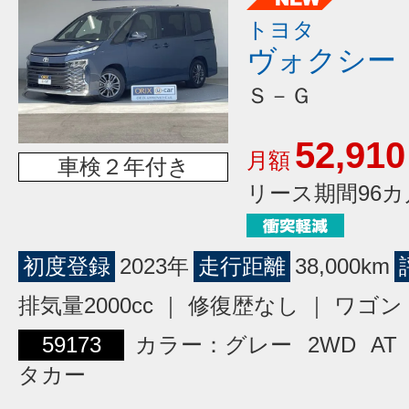
トヨタ
ヴォクシー
Ｓ－Ｇ
52,910
月額
車検２年付き
リース期間96カ
初度登録
2023年
走行距離
38,000km
排気量2000cc ｜ 修復歴なし ｜ ワ
59173
カラー：グレー
2WD
AT
タカー