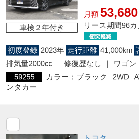
53,680
月額
リース期間96カ
車検２年付き
初度登録
2023年
走行距離
41,000km
排気量2000cc ｜ 修復歴なし ｜ ワ
59255
カラー：ブラック
2WD
A
ンタカー
トヨタ