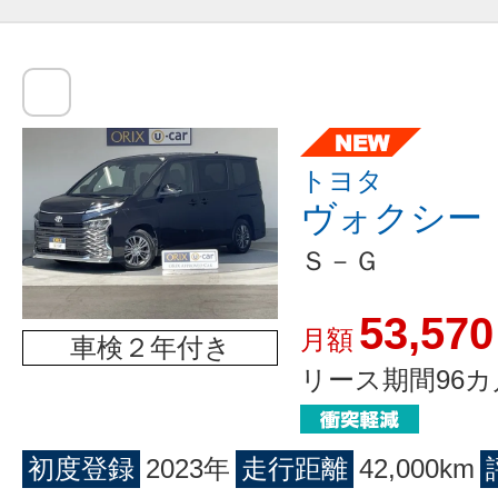
トヨタ
ヴォクシー
Ｓ－Ｇ
53,570
月額
車検２年付き
リース期間96カ
初度登録
2023年
走行距離
42,000km