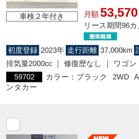
53,570
月額
車検２年付き
リース期間96カ
初度登録
2023年
走行距離
37,000km
排気量2000cc ｜ 修復歴なし ｜ ワ
59702
カラー：ブラック
2WD
A
ンタカー