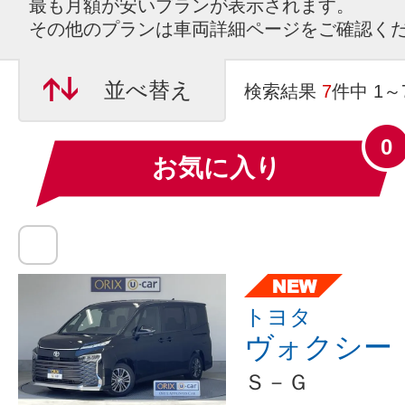
最も月額が安いプランが表示されます。
その他のプランは車両詳細ページをご確認く
並べ替え
検索結果
7
件中 1
0
お気に入り
トヨタ
ヴォクシー
Ｓ－Ｇ