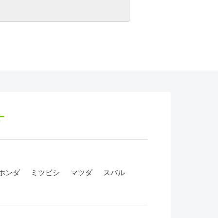
す
ホンダ
ミツビシ
マツダ
スバル