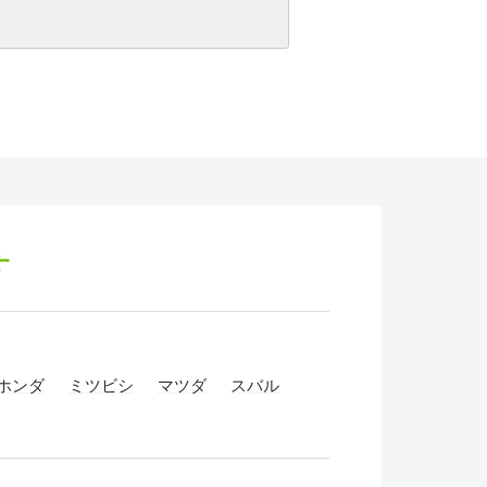
す
ホンダ
ミツビシ
マツダ
スバル