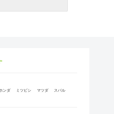
す
ホンダ
ミツビシ
マツダ
スバル