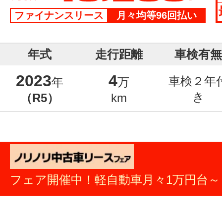
ファイナンスリース
月々均等96回払い
年式
走行距離
車検有無
2023
4
車検２年
年
万
き
（R5）
km
フェア開催中！軽自動車月々1万円台～