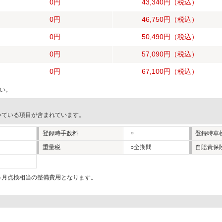
0円
43,340円
（税込）
0円
46,750円
（税込）
0円
50,490円
（税込）
0円
57,090円
（税込）
0円
67,100円
（税込）
い。
いている項目が含まれています。
○
登録時手数料
登録時車
重量税
○全期間
自賠責保
2ヵ月点検相当の整備費用となります。