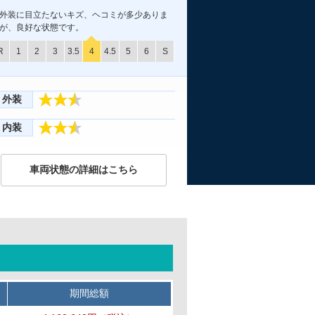
外装に目立たないキズ、ヘコミが多少ありま
が、良好な状態です。
R
1
2
3
3.5
4
4.5
5
6
S
外装
内装
車両状態の詳細はこちら
期間総額