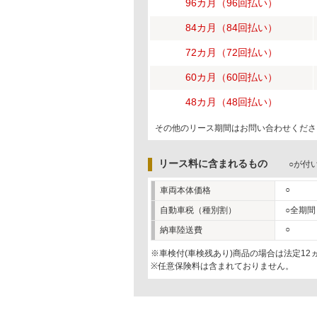
96カ月（96回払い）
84カ月（84回払い）
72カ月（72回払い）
60カ月（60回払い）
48カ月（48回払い）
その他のリース期間はお問い合わせくださ
リース料に含まれるもの
○が付
○
車両本体価格
自動車税（種別割）
○全期間
○
納車陸送費
※車検付(車検残あり)商品の場合は法定1
※任意保険料は含まれておりません。