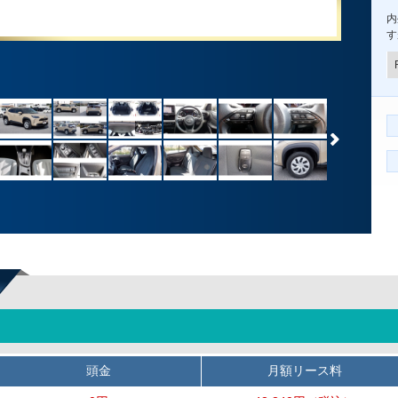
内
す
頭金
月額リース料