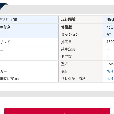
7
49,
走行距離
年
月（R5）
年付き
修復歴
なし
ミッション
AT
リッド
排気量
150
ュ
乗車定員
5
ドア数
5
型式
6AA
カー
保証
あり
車時に実施）
延長保証（有料）
あり