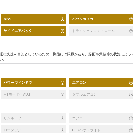
バックカメラ
ABS
サイドエアバック
トラクションコントロール
運転支援を目的としているため、機能には限界があり、路面や天候等の状況によっ
い。
パワーウィンドウ
エアコン
MTモード付きAT
ダブルエアコン
サンルーフ
エアロ
ローダウン
LEDヘッドライト