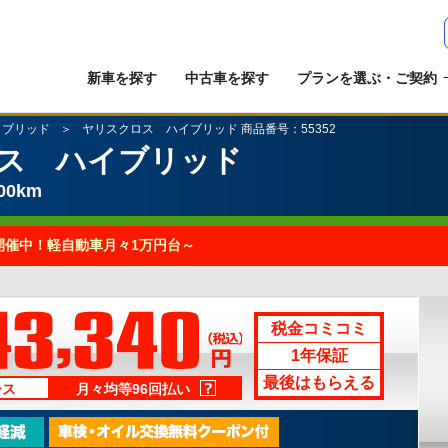
新車を探す
中古車を探す
プランを選ぶ・ご契約
イブリッド
ヤリスクロス ハイブリッド 商品番号：55352
ス ハイブリッド
00km
開催中！軽自動車月々1万円台～
税金コミコミ
1年保証
最後はもらえる
ース
月々均等96回払い