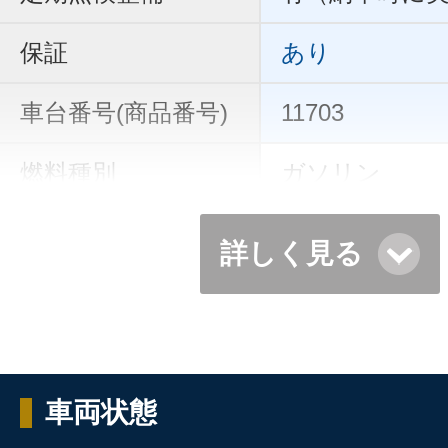
保証
あり
車台番号(商品番号)
11703
燃料種別
ガソリン
詳しく見る
車両状態