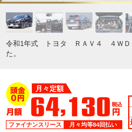
令和1年式 トヨタ ＲＡＶ４ ４Ｗ
た。
月々定額
ファイナンスリース
月々均等84回払い