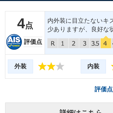
4
内外装に目立たないキ
点
少ありますが、良好な
評価点
外装
内装
評価
詳細はこちら