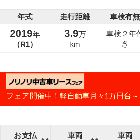
年式
走行距離
車検有無
2019
3.9
車検２年
年
万
き
（R1）
km
フェア開催中！軽自動車月々1万円台～
お支払
車両
車両