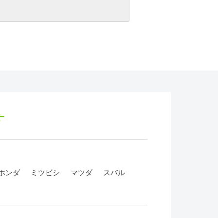
す
ホンダ
ミツビシ
マツダ
スバル