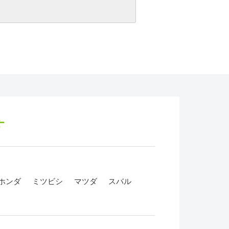
す
ホンダ
ミツビシ
マツダ
スバル