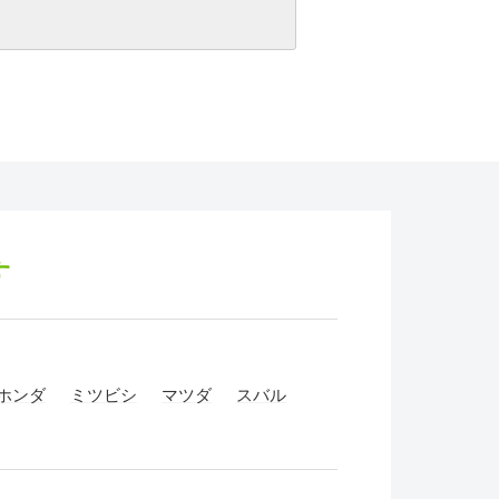
す
ホンダ
ミツビシ
マツダ
スバル