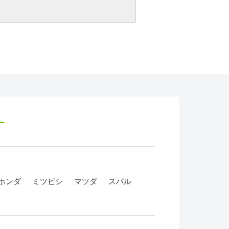
す
ホンダ
ミツビシ
マツダ
スバル