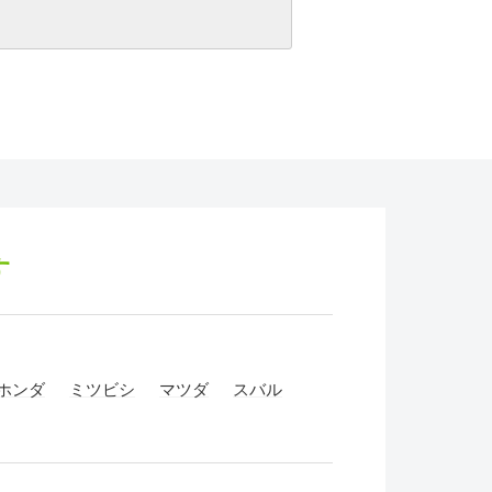
す
ホンダ
ミツビシ
マツダ
スバル