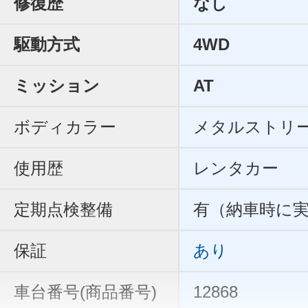
修復歴
なし
駆動方式
4WD
ミッション
AT
ボディカラー
メタルストリ
使用歴
レンタカー
定期点検整備
有（納車時に
保証
あり
車台番号(商品番号)
12868