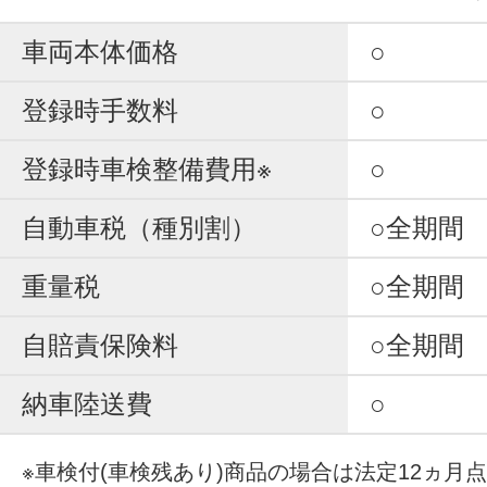
車両本体価格
○
登録時手数料
○
登録時車検整備費用※
○
自動車税（種別割）
○全期間
重量税
○全期間
自賠責保険料
○全期間
納車陸送費
○
※車検付(車検残あり)商品の場合は法定12ヵ月