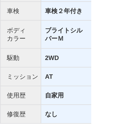
車検
車検２年付き
ボディ
ブライトシル
カラー
バーＭ
駆動
2WD
ミッション
AT
使用歴
自家用
修復歴
なし