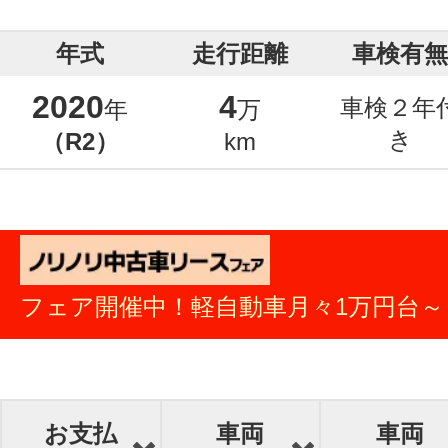
年式
走行距離
車検有無
2020
4
車検２年
年
万
き
（R2）
km
フェア開催中！軽自動車月々1万円台～
お支払
車両
車両