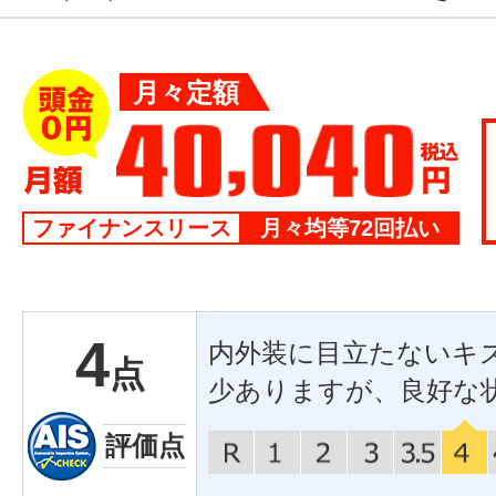
月々定額
ファイナンスリース
月々均等72回払い
4
内外装に目立たないキ
点
少ありますが、良好な
評価点