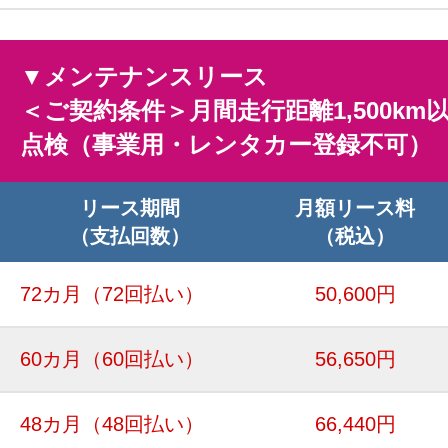
▼メンテナンスリース
＜ご契約条件＞月間走行距離1,500km
点検（事業用・レンタカー登録不可）
リース期間
月額リース料
（支払回数）
（税込）
72カ月
（72回払い）
50,600円
60カ月
（60回払い）
56,650円
48カ月
（48回払い）
66,440円