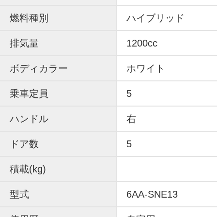
燃料種別
ハイブリッド
排気量
1200cc
ボディカラー
ホワイト
乗車定員
5
ハンドル
右
ドア数
5
積載(kg)
型式
6AA-SNE13