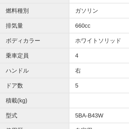
燃料種別
ガソリン
排気量
660cc
ボディカラー
ホワイトソリッド
乗車定員
4
ハンドル
右
ドア数
5
積載(kg)
型式
5BA-B43W