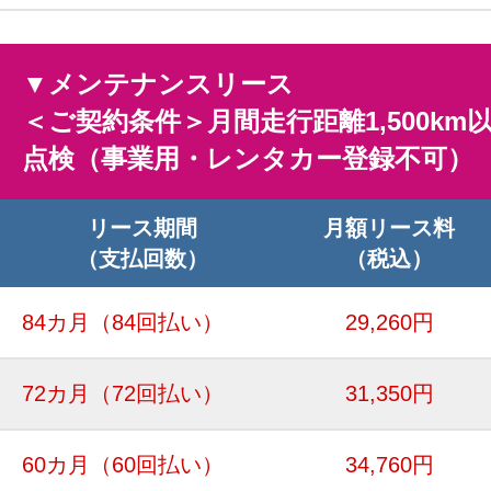
▼メンテナンスリース
＜ご契約条件＞月間走行距離1,500km
点検（事業用・レンタカー登録不可）
リース期間
月額リース料
（支払回数）
（税込）
84カ月
（84回払い）
29,260円
72カ月
（72回払い）
31,350円
60カ月
（60回払い）
34,760円