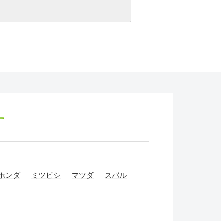
す
ホンダ
ミツビシ
マツダ
スバル