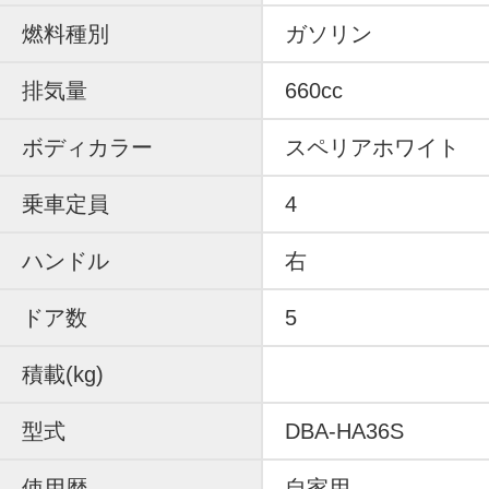
燃料種別
ガソリン
排気量
660cc
ボディカラー
スペリアホワイト
乗車定員
4
ハンドル
右
ドア数
5
積載(kg)
型式
DBA-HA36S
使用歴
自家用