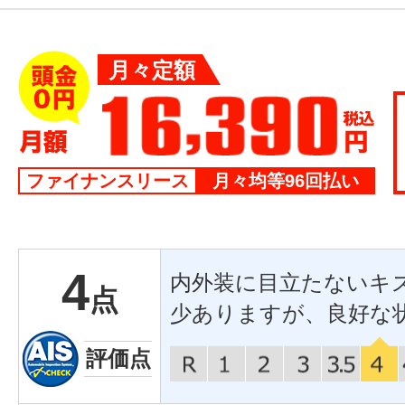
月々定額
ファイナンスリース
月々均等96回払い
4
内外装に目立たないキ
点
少ありますが、良好な
評価点