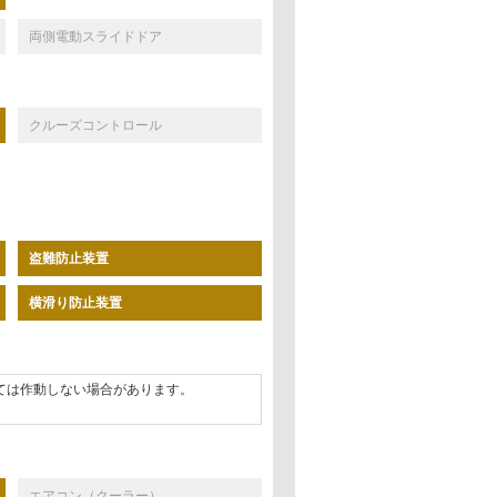
両側電動スライドドア
クルーズコントロール
盗難防止装置
横滑り防止装置
ては作動しない場合があります。
エアコン（クーラー）