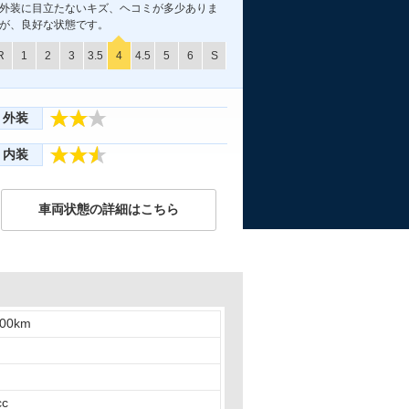
外装に目立たないキズ、ヘコミが多少ありま
が、良好な状態です。
R
1
2
3
3.5
4
4.5
5
6
S
外装
内装
車両状態の詳細はこちら
000km
cc