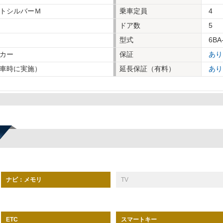
トシルバーＭ
乗車定員
4
ドア数
5
型式
6BA
カー
保証
あり
車時に実施）
延長保証（有料）
あり
ナビ：メモリ
TV
スマートキー
ETC