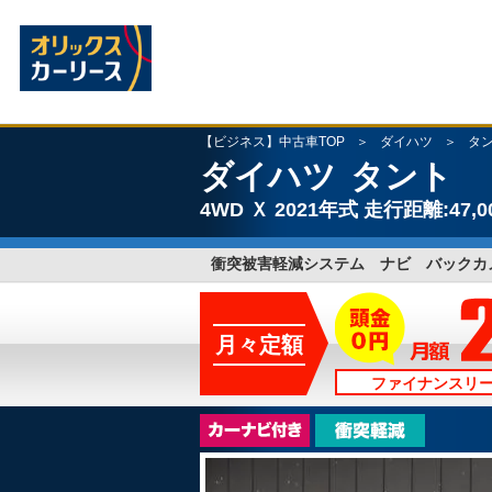
【ビジネス】中古車TOP
ダイハツ
タ
ダイハツ
タント
4WD
Ｘ
2021年式
走行距離:47,0
衝突被害軽減システム ナビ バックカ
月々定額
ファイナンスリ