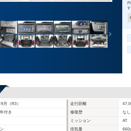
内
す
年9月（R3）
走行距離
47,
年付き
修復歴
なし
ミッション
AT
ン
排気量
660