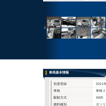
車両基本情報
初度登録
2021
車検
車検２
駆動方式
4WD
燃料種別
ガソリ