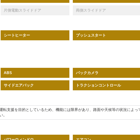
片側電動スライドドア
両側スライドドア
シートヒーター
プッシュスタート
バックカメラ
ABS
サイドエアバック
トラクションコントロール
運転支援を目的としているため、機能には限界があり、路面や天候等の状況によっ
い。
パワーウィンドウ
エアコン