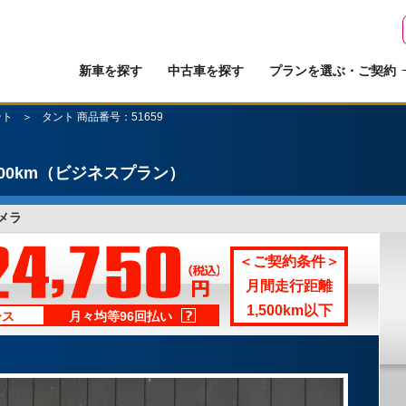
新車を探す
中古車を探す
プランを選ぶ・ご契約
ント
タント 商品番号：51659
00km
（ビジネスプラン）
メラ
＜ご契約条件＞
月間走行距離
1,500km以下
ース
月々均等96回払い