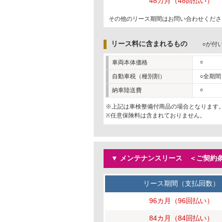
48カ月（48回払い）
その他のリース期間はお問い合わせくださ
リース料に含まれるもの
○が付
○
車両本体価格
自動車税（種別割）
○全期間
○
納車陸送費
※上記は車検整備付商品の場合となります
※任意保険料は含まれておりません。
▼ メンテナンスリース ＜ご契約条
リース期間（支払回数）
96カ月（96回払い）
84カ月（84回払い）