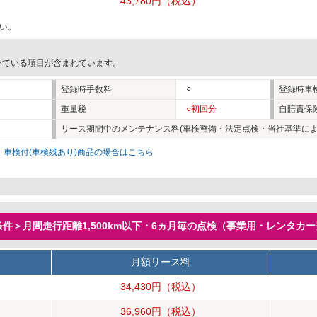
43,780円
（税込）
い。
いている項目が含まれています。
○
登録時手数料
登録時車
重量税
○初回分
自賠責保
リース期間中のメンテナンス料(車検整備・法定点検・当社基準によ
。
車検付(車検残あり)商品の場合はこちら
件＞月間走行距離1,500km以下・6ヵ月毎の点検（事業用・レンタカ
月額リース料
34,430円
（税込）
36,960円
（税込）