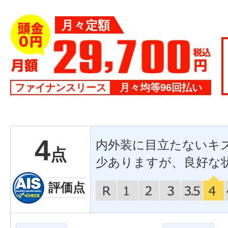
月々定額
ファイナンスリース
月々均等96回払い
4
内外装に目立たないキ
点
少ありますが、良好な
評価点