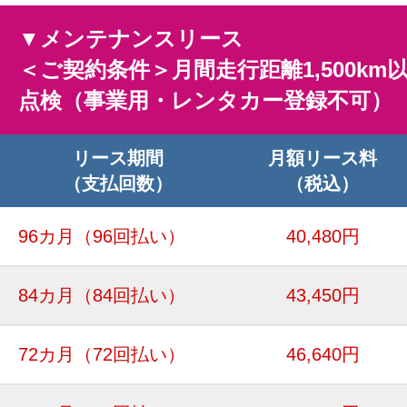
▼メンテナンスリース
＜ご契約条件＞月間走行距離1,500km
点検（事業用・レンタカー登録不可）
リース期間
月額リース料
（支払回数）
（税込）
96カ月
（96回払い）
40,480円
84カ月
（84回払い）
43,450円
72カ月
（72回払い）
46,640円