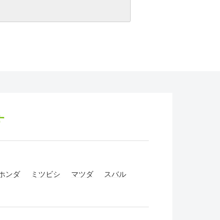
す
ホンダ
ミツビシ
マツダ
スバル