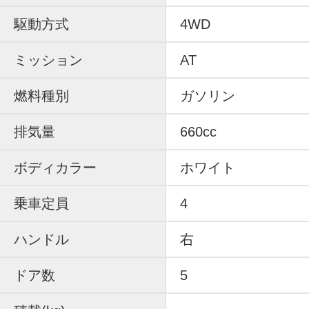
駆動方式
4WD
ミッション
AT
燃料種別
ガソリン
排気量
660cc
ボディカラー
ホワイト
乗車定員
4
ハンドル
右
ドア数
5