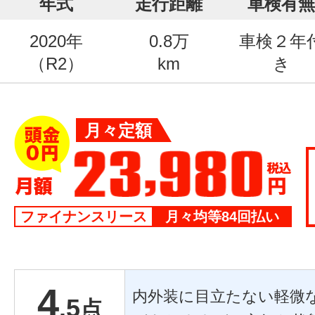
年式
走行距離
車検有無
2020年
0.8万
車検２年
（R2）
km
き
月々定額
ファイナンスリース
月々均等84回払い
4
内外装に目立たない軽微
.5
点