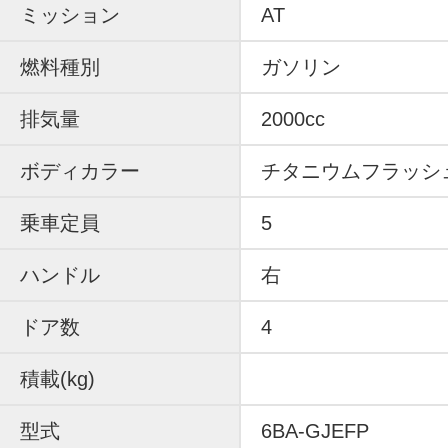
ミッション
AT
燃料種別
ガソリン
排気量
2000cc
ボディカラー
チタニウムフラッシ
乗車定員
5
ハンドル
右
ドア数
4
積載(kg)
型式
6BA-GJEFP