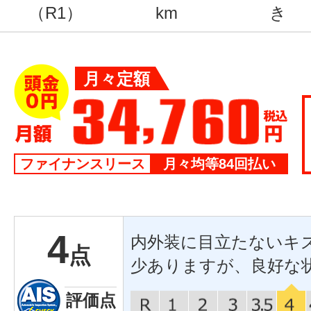
（R1）
km
き
月々定額
ファイナンスリース
月々均等84回払い
4
内外装に目立たないキ
点
少ありますが、良好な
評価点