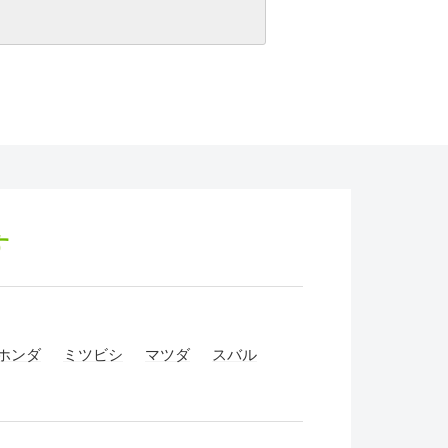
す
ホンダ
ミツビシ
マツダ
スバル