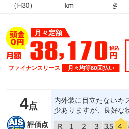
（H30）
km
き
月々定額
ファイナンスリース
月々均等60回払い
4
内外装に目立たないキ
点
少ありますが、良好な
評価点