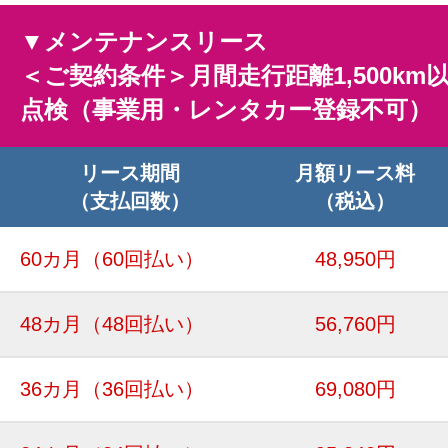
▼メンテナンスリース
＜ご契約条件＞月間走行距離1,500km
点検（事業用・レンタカー登録不可）
リース期間
月額リース料
（支払回数）
（税込）
60カ月
（60回払い）
48,950円
48カ月
（48回払い）
56,760円
36カ月
（36回払い）
69,080円