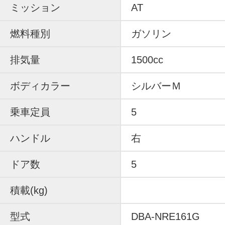
ミッション
AT
燃料種別
ガソリン
排気量
1500cc
ボディカラー
シルバーＭ
乗車定員
5
ハンドル
右
ドア数
5
積載(kg)
型式
DBA-NRE161G