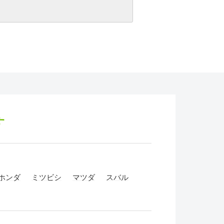
す
ホンダ
ミツビシ
マツダ
スバル