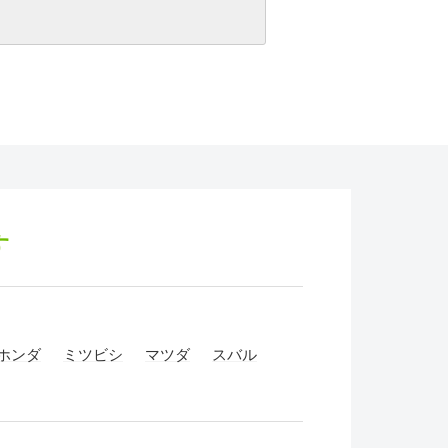
す
ホンダ
ミツビシ
マツダ
スバル