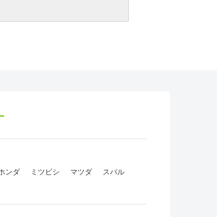
す
ホンダ
ミツビシ
マツダ
スバル