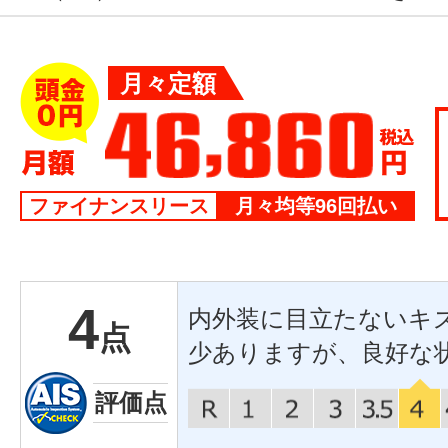
月々定額
ファイナンスリース
月々均等96回払い
4
内外装に目立たないキ
点
少ありますが、良好な
評価点