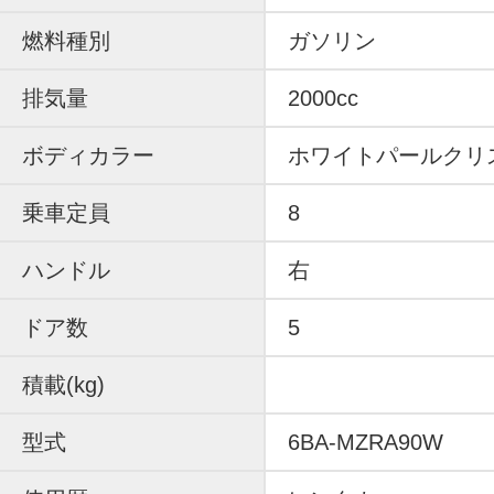
燃料種別
ガソリン
排気量
2000cc
ボディカラー
ホワイトパールクリ
乗車定員
8
ハンドル
右
ドア数
5
積載(kg)
型式
6BA-MZRA90W