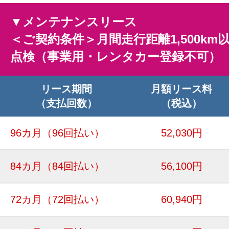
▼メンテナンスリース
＜ご契約条件＞月間走行距離1,500km
点検（事業用・レンタカー登録不可）
リース期間
月額リース料
（支払回数）
（税込）
96カ月
（96回払い）
52,030円
84カ月
（84回払い）
56,100円
72カ月
（72回払い）
60,940円