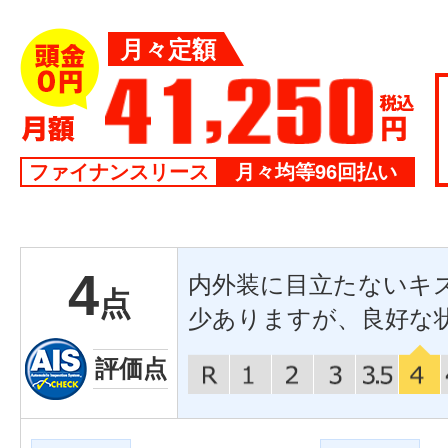
月々定額
ファイナンスリース
月々均等96回払い
4
内外装に目立たないキ
点
少ありますが、良好な
評価点