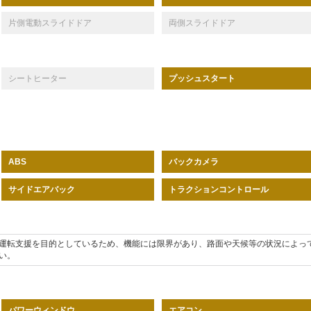
片側電動スライドドア
両側スライドドア
シートヒーター
プッシュスタート
バックカメラ
ABS
サイドエアバック
トラクションコントロール
運転支援を目的としているため、機能には限界があり、路面や天候等の状況によっ
い。
パワーウィンドウ
エアコン