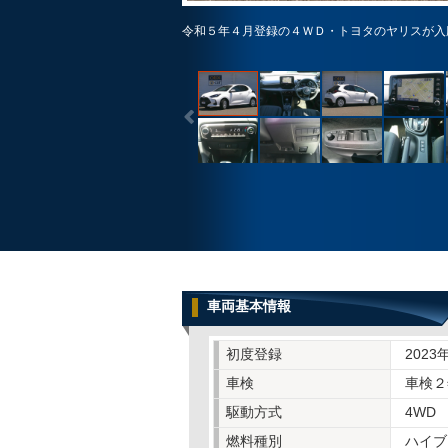
令和５年４月登録の４ＷＤ・トヨタのヤリスが入
車両基本情報
初度登録
2023
車検
車検２
駆動方式
4WD
燃料種別
ハイブ