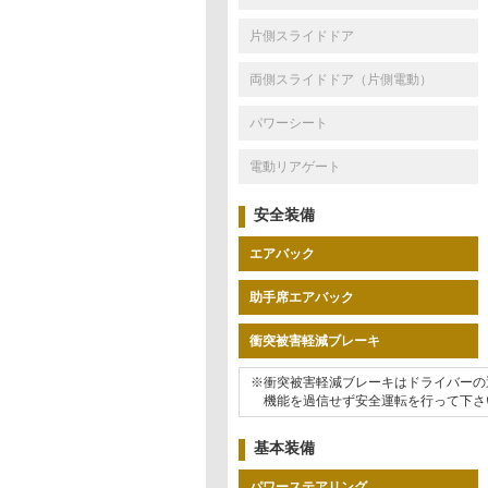
片側スライドドア
両側スライドドア（片側電動）
パワーシート
電動リアゲート
安全装備
エアバック
助手席エアバック
衝突被害軽減ブレーキ
※衝突被害軽減ブレーキはドライバーの
機能を過信せず安全運転を行って下さ
基本装備
パワーステアリング