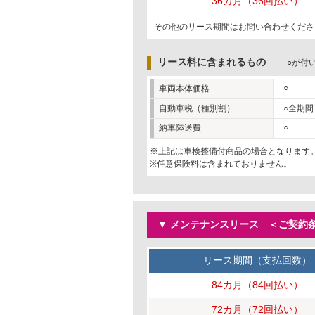
36カ月（36回払い）
その他のリース期間はお問い合わせくださ
リース料に含まれるもの
○が付
○
車両本体価格
自動車税（種別割）
○全期間
○
納車陸送費
※上記は車検整備付商品の場合となります
※任意保険料は含まれておりません。
▼ メンテナンスリース ＜ご契約条
リース期間（支払回数）
84カ月（84回払い）
72カ月（72回払い）