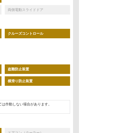
両側電動スライドドア
クルーズコントロール
盗難防止装置
横滑り防止装置
ては作動しない場合があります。
エアコン（クーラー）