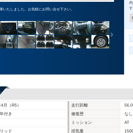
内
す
庫いたしました。お気軽にお問い合せ下さい。
年4月（R5）
走行距離
56,
年付き
修復歴
なし
ミッション
AT
リッド
排気量
150