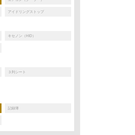
アイドリングストップ
キセノン（HID）
３列シート
記録簿