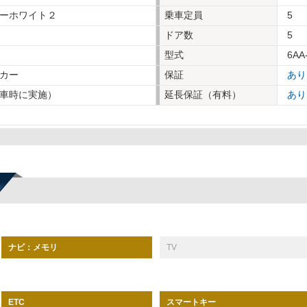
ーホワイト２
乗車定員
5
ドア数
5
型式
6AA
カー
保証
あり
車時に実施）
延長保証（有料）
あり
ナビ：メモリ
TV
スマートキー
ETC