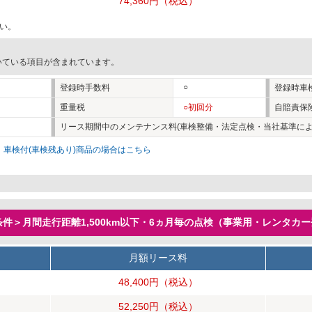
74,360円
（税込）
い。
いている項目が含まれています。
○
登録時手数料
登録時車
重量税
○初回分
自賠責保
リース期間中のメンテナンス料(車検整備・法定点検・当社基準によ
。
車検付(車検残あり)商品の場合はこちら
件＞月間走行距離1,500km以下・6ヵ月毎の点検（事業用・レンタカ
月額リース料
48,400円
（税込）
52,250円
（税込）