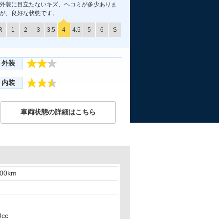
外装に目立たないキズ、ヘコミが多少ありま
が、良好な状態です。
R
1
2
3
3.5
4
4.5
5
6
S
外装
内装
車両状態の詳細はこちら
000km
0cc