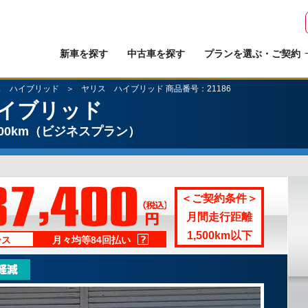
新車を探す
中古車を探す
プランを選ぶ・ご契約
ス ハイブリッド
ヤリス ハイブリッド 商品番号：21186
イブリッド
00km
（ビジネスプラン）
＜ご契約条件＞
月間走行距離
1,500km以下
ース
月々均等84回払い