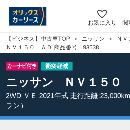
お気に入り
閲
【ビジネス】中古車TOP
ニッサン
ＮＶ
ＮＶ１５０ ＡＤ 商品番号：93538
ニッサン
ＮＶ１５０
2WD
ＶＥ
2021年式
走行距離:23,000k
ラン）