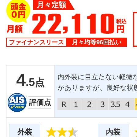
月々定額
ファイナンスリース
月々均等96回払い
4
内外装に目立たない軽微
.5
点
がありますが、良好な状
評価点
外装
内装