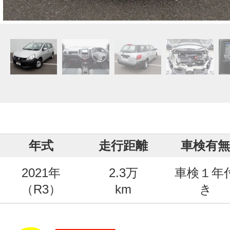
年式
走行距離
車検有無
2021年
2.3万
車検１年
（R3）
km
き