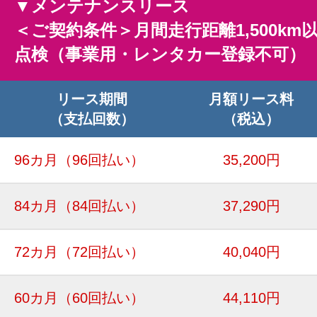
▼メンテナンスリース
＜ご契約条件＞月間走行距離1,500km
点検（事業用・レンタカー登録不可）
リース期間
月額リース料
（支払回数）
（税込）
96カ月
（96回払い）
35,200円
84カ月
（84回払い）
37,290円
72カ月
（72回払い）
40,040円
60カ月
（60回払い）
44,110円