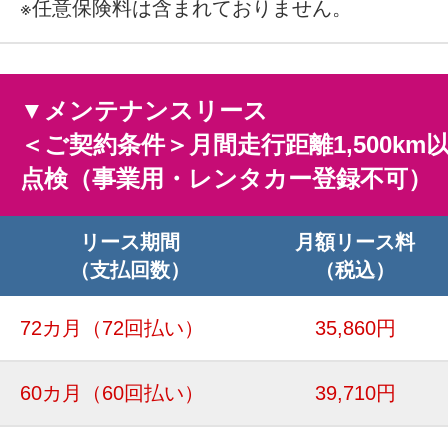
※任意保険料は含まれておりません。
▼メンテナンスリース
＜ご契約条件＞月間走行距離1,500km
点検（事業用・レンタカー登録不可）
リース期間
月額リース料
（支払回数）
（税込）
72カ月
（72回払い）
35,860円
60カ月
（60回払い）
39,710円