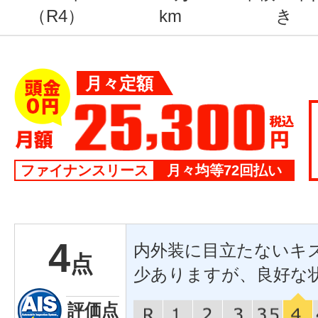
（R4）
km
き
月々定額
ファイナンスリース
月々均等72回払い
4
内外装に目立たないキ
点
少ありますが、良好な
評価点