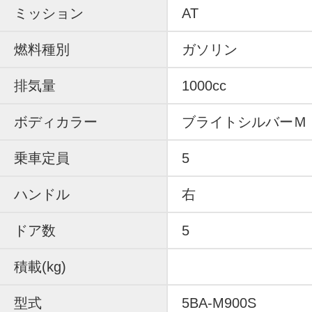
ミッション
AT
燃料種別
ガソリン
排気量
1000cc
ボディカラー
ブライトシルバーＭ
乗車定員
5
ハンドル
右
ドア数
5
積載(kg)
型式
5BA-M900S