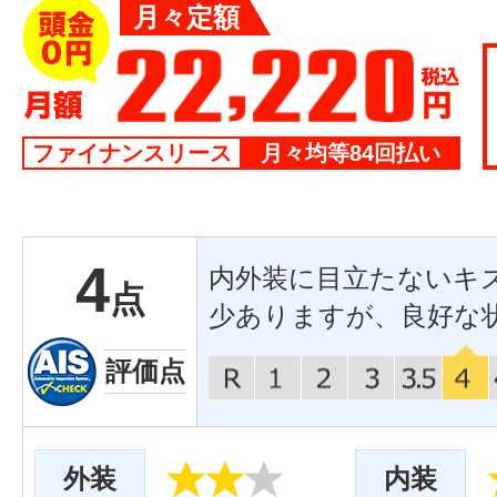
月々定額
ファイナンスリース
月々均等84回払い
4
内外装に目立たないキ
点
少ありますが、良好な
評価点
外装
内装