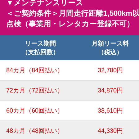
▼メンテナンスリース
＜ご契約条件＞月間走行距離1,500km
点検（事業用・レンタカー登録不可）
リース期間
月額リース料
（支払回数）
（税込）
84カ月
（84回払い）
32,780円
72カ月
（72回払い）
34,870円
60カ月
（60回払い）
38,610円
48カ月
（48回払い）
44,330円